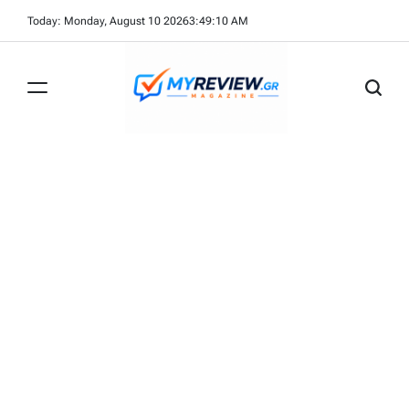
Skip
Today: Monday, August 10 2026
3
:
49
:
11
AM
to
content