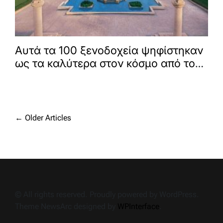
Αυτά τα 100 ξενοδοχεία ψηφίστηκαν
ως τα καλύτερα στον κόσμο από τους
T+L Readers
Posts
←
Older Articles
navigation
© All rights reserved. Proudly powered by WordPress.
Theme NewsArc designed by
WPInterface
.