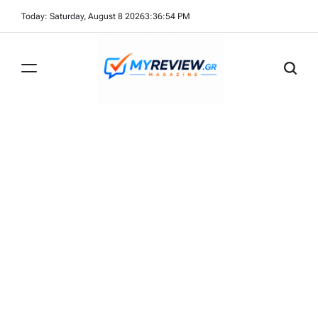
Skip
Today: Saturday, August 8 2026
3
:
36
:
55
PM
to
content