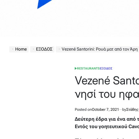
Home
ΕΞΟΔΟΣ
Vezené Santorini: Ρουά ματ από τον Άρη
RESTAURANTS
ΕΞΟΔΟΣ
POSTED
IN
Vezené Santo
νησί του ηφα
Posted on
October 7, 2021
by
Στάθης
Δεύτερη έδρα για ένα από τ
Εντός του γοητευτικού Cav