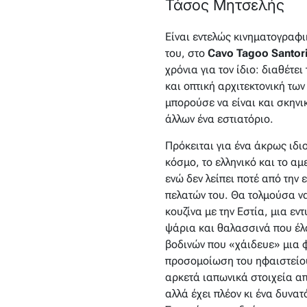
Τάσος Μητσελής
Είναι εντελώς κινηματογραφι
του, στο
Cavo Tagoo Santori
χρόνια για τον ίδιο: διαθέτε
και οπτική αρχιτεκτονική τω
μπορούσε να είναι και σκηνικ
άλλων ένα εστιατόριο.
Πρόκειται για ένα άκρως ιδ
κόσμο, το ελληνικό και το αμ
ενώ δεν λείπει ποτέ από την
πελατών του. Θα τολμούσα να
κουζίνα με την Εστία, μια ε
ψάρια και θαλασσινά που έλ
βοδινών που «χάιδευε» μια 
προσομοίωση του ηφαιστείου.
αρκετά ιαπωνικά στοιχεία απ
αλλά έχει πλέον κι ένα δυνατ