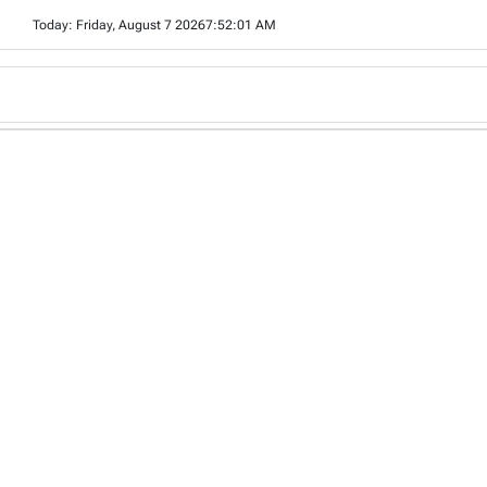
Skip
Today: Friday, August 7 2026
7
:
52
:
03
AM
to
content