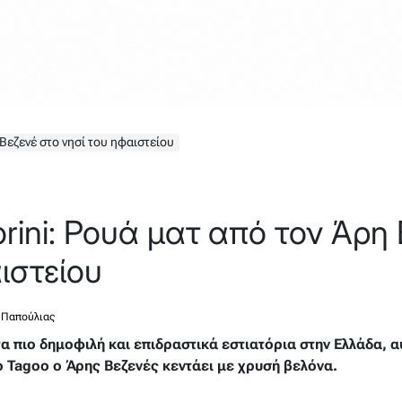
 Βεζενέ στο νησί του ηφαιστείου
rini: Ρουά ματ από τον Άρη
ιστείου
 Παπούλιας
α πιο δημοφιλή και επιδραστικά εστιατόρια στην Ελλάδα, α
o Tagoo ο Άρης Βεζενές κεντάει με χρυσή βελόνα.