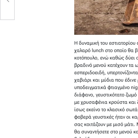
Η δυναμική του εστιατορίου 
χαλαρό lunch στο οποίο θα βρ
κοτόπουλο, ενώ καθώς δύει ο
βραδινό μενού κατέχουν τα ω
εσπεριδοειδή, υπερτονίζοντα
χαβιάρι και μύδια που έδινε 
υποδειγματικά φτιαγμένο nig
διάφανο, γευστικότατο ζωμό 
με χρυσαφένια κρούστα και ζ
ίσως εκείνο το κλασικό σωτά
φοβερά γευστικές ήταν οι κα
σας κοιτάζουν με μισό μάτι. 
θα συναντήσετε στο μενού και 