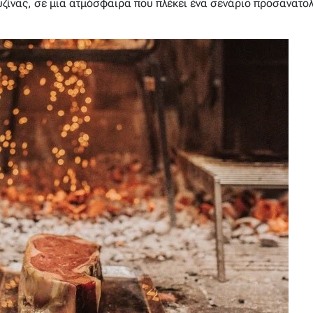
υζίνας, σε μια ατμόσφαιρα που πλέκει ένα σενάριο προσανατο