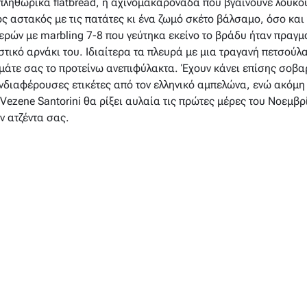
 πληθωρικά flatbread, η αχινομακαρονάδα που βγαίνουνε λουκο
ς αστακός με τις πατάτες κι ένα ζωμό σκέτο βάλσαμο, όσο και 
ών με marbling 7-8 που γεύτηκα εκείνο το βράδυ ήταν πραγματ
ικό αρνάκι του. Ιδιαίτερα τα πλευρά με μια τραγανή πετσούλ
ιμάτε σας το προτείνω ανεπιφύλακτα. Έχουν κάνει επίσης σοβαρ
νδιαφέρουσες ετικέτες από τον ελληνικό αμπελώνα, ενώ ακόμη κ
Vezene Santorini θα ρίξει αυλαία τις πρώτες μέρες του Νοεμβρ
ν ατζέντα σας.