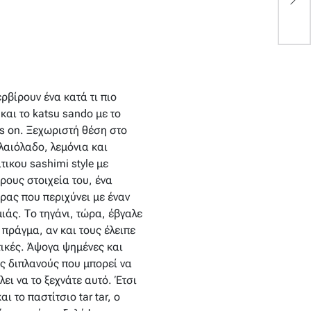
γ
ρβίρουν ένα κατά τι πιο
και το katsu sando με το
es on. Ξεχωριστή θέση στο
λαιόλαδο, λεμόνια και
ικου sashimi style με
ρους στοιχεία του, ένα
έρας που περιχύνει με έναν
άς. Το τηγάνι, τώρα, έβγαλε
πράγμα, αν και τους έλειπε
τικές. Άψογα ψημένες και
υς διπλανούς που μπορεί να
λει να το ξεχνάτε αυτό. Έτσι
ι το παστίτσιο tar tar, ο