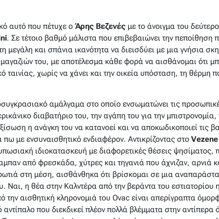
κό αυτό που πέτυχε ο
Άρης Βεζενές
με το άνοιγμα του δεύτερ
ni
. Σε τέτοιο βαθμό μάλιστα που επιβεβαιώνει την πεποίθηση 
ι τη μεγάλη και σπάνια ικανότητα να διεισδύει με μια γνήσια σκ
ν μαγαζιών του, με αποτέλεσμα κάθε φορά να αισθάνομαι ότι μ
ό ταινίας, χωρίς να χάνει και την οικεία υπόσταση, τη θέρμη π
ιοσυγκρασιακό αμάλγαμα στο οποίο ενσωματώνει τις προσωπικέ
ερικάνικο διαβατήριο του, την αγάπη του για την μπιστρονομία, 
 εξίσωση η ανάγκη του να κατανοεί και να αποκωδικοποιεί τις 
 πω με ενσυναισθητικό ενδιαφέρον. Αντικρίζοντας στο
Vezene 
ντυπωσιακή ιδιοκατασκευή με διαφορετικές θέσεις ψησίματος,
αμπαν από φρεσκάδα, χύτρες και τηγανιά που άχνιζαν, αρνιά κ
φωτιά στη μέση, αισθάνθηκα ότι βρίσκομαι σε μια αναπαράστα
 Ναι, η θέα στην Καλντέρα από την βεράντα του εστιατορίου 
ό την αισθητική κληρονομιά του Ovac είναι απερίγραπτα όμορ
ό αντίπαλο που διεκδικεί πλέον πολλά βλέμματα στην αντίπερα 