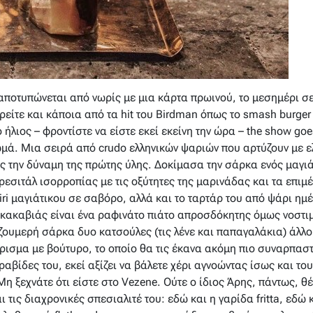
αποτυπώνεται από νωρίς με μια κάρτα πρωινού, το μεσημέρι σε
είτε και κάποια από τα hit του Birdman όπως το smash burger 
 ήλιος – φροντίστε να είστε εκεί εκείνη την ώρα – the show go
μά. Μια σειρά από crudo ελληνικών ψαριών που αρτύζουν με ε
ς την δύναμη της πρώτης ύλης. Δοκίμασα την σάρκα ενός μαγιάτ
ρεσιτάλ ισορροπίας με τις οξύτητες της μαρινάδας και τα επιμέ
iri μαγιάτικου σε σαβόρο, αλλά και το ταρτάρ του από ψάρι ημ
κακαβιάς είναι ένα ραφινάτο πιάτο απροσδόκητης όμως νοστιμι
ουμερή σάρκα δυο κατσούλες (τις λένε και παπαγαλάκια) άλλο 
ρισμα με βούτυρο, το οποίο θα τις έκανα ακόμη πιο συναρπασ
ραβίδες του, εκεί αξίζει να βάλετε χέρι αγνοώντας ίσως και το
Μη ξεχνάτε ότι είστε στο Vezene. Ούτε ο ίδιος Άρης, πάντως, θέ
τις διαχρονικές σπεσιαλιτέ του: εδώ και η γαρίδα fritta, εδώ κα