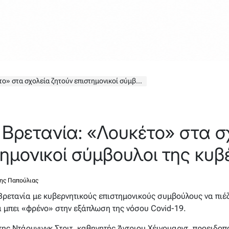
χολεία ζητούν επιστημονικοί σύμβουλοι της κυβέρνησης
 Βρετανία: «Λουκέτο» στα σ
τημονικοί σύμβουλοι της κυ
ης Παπούλιας
ρετανία με κυβερνητικούς επιστημονικούς συμβούλους να πιέζο
α μπει «φρένο» στην εξάπλωση της νόσου Covid-19.
ης Ντάουνινγκ Στριτ, καθηγητής Άντριου Χέιγουαρντ, προειδοπο