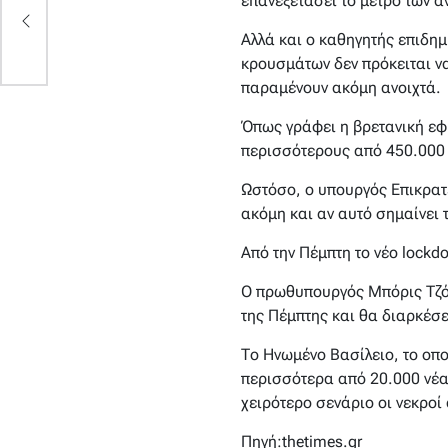
επανεξετάσει το μέτρο των α
α
Αλλά και ο καθηγητής επιδημ
κρουσμάτων δεν πρόκειται να
παραμένουν ακόμη ανοιχτά.
Όπως γράφει η βρετανική εφη
περισσότερους από 450.000 ε
Ωστόσο, ο υπουργός Επικρατε
ακόμη και αν αυτό σημαίνει 
Από την Πέμπτη το νέο lockd
Ο πρωθυπουργός Μπόρις Τζόν
της Πέμπτης και θα διαρκέσε
Το Ηνωμένο Βασίλειο, το οπ
περισσότερα από 20.000 νέα
χειρότερο σενάριο οι νεκροί
Πηγή:thetimes.gr