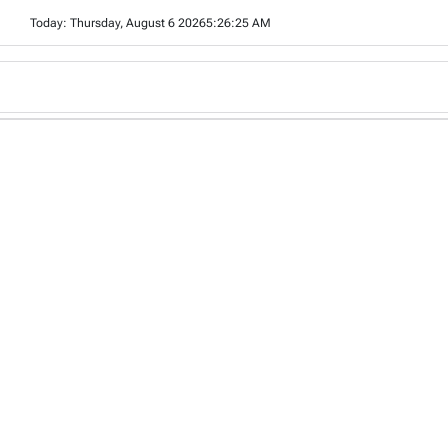
Skip
Today: Thursday, August 6 2026
5
:
26
:
26
AM
to
content