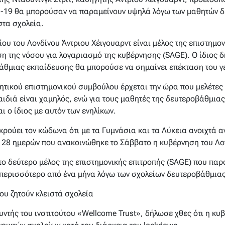
d-19 θα μπορούσαν να παραμείνουν υψηλά λόγω των μαθητών 
στα σχολεία.
ου του Λονδίνου Άντριου Χέιγουαρντ είναι μέλος της επιστημον
ιση της νόσου για λογαριασμό της κυβέρνησης (SAGE). Ο ίδιος 
άθμιας εκπαίδευσης θα μπορούσε να σημαίνει επέκταση του γ
τικού επιστημονικού συμβούλου έρχεται την ώρα που μελέτες δ
ιδιά είναι χαμηλός, ενώ για τους μαθητές της δευτεροβάθμιας
ι ο ίδιος με αυτόν των ενηλίκων.
κρούει τον κώδωνα ότι με τα Γυμνάσια και τα Λύκεια ανοιχτά α
 28 ημερών που ανακοινώθηκε το Σάββατο η κυβέρνηση του Λο
το δεύτερο μέλος της επιστημονικής επιτροπής (SAGE) που παρ
 περισσότερο από ένα μήνα λόγω των σχολείων δευτεροβάθμια
ου ζητούν κλειστά σχολεία
ντής του ινστιτούτου «Wellcome Trust», δήλωσε χθες ότι η κυ