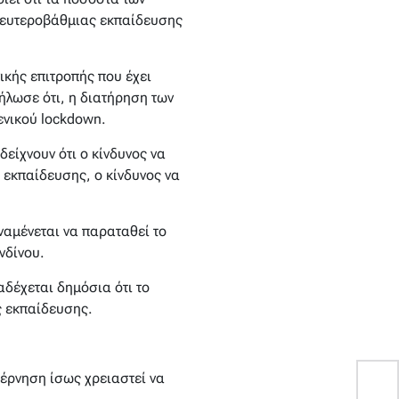
δευτεροβάθμιας εκπαίδευσης
ικής επιτροπής που έχει
δήλωσε ότι, η διατήρηση των
ενικού lockdown.
είχνουν ότι ο κίνδυνος να
 εκπαίδευσης, ο κίνδυνος να
ναμένεται να παραταθεί το
νδίνου.
αδέχεται δημόσια ότι το
ς εκπαίδευσης.
βέρνηση ίσως χρειαστεί να
Α