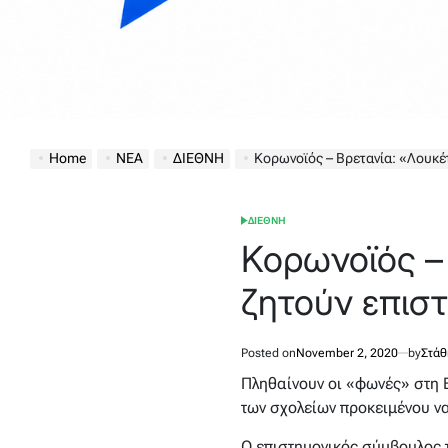
Home
ΝΕΑ
ΔΙΕΘΝΗ
Κορωνοϊός – Βρετανία: «Λουκέτο» στα σ
ΔΙΕΘΝΗ
POSTED
IN
Κορωνοϊός –
ζητούν επισ
Posted on
November 2, 2020
by
Στάθ
Πληθαίνουν οι «φωνές» στη Β
των σχολείων προκειμένου ν
Ο επιστημονικός σύμβουλος τ