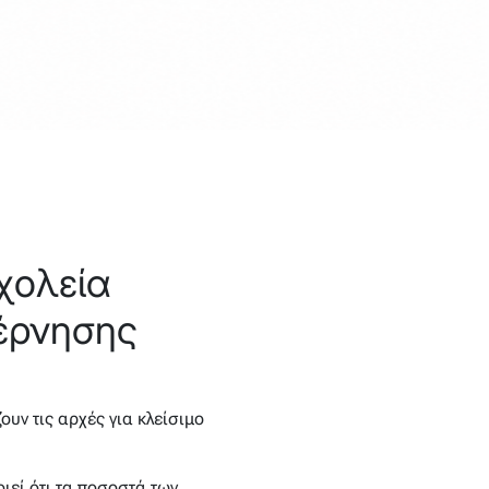
χολεία
βέρνησης
υν τις αρχές για κλείσιμο
ιεί ότι τα ποσοστά των