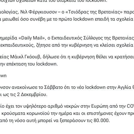
νοιχτών σχολείων κατά του διάρκεια του lockdown.
ιολογίας, Νιλ Φέργκιουσον – ο «Τσιόδρας της Βρετανίας» παρα
 μειωθεί όσο συνέβη με το πρώτο lockdown επειδή τα σχολεία
μερίδα «Daily Mail», ο Εκπαιδευτικός Σύλλογος της Βρετανία
κπαιδευτικούς, ζήτησε από την κυβέρνηση να κλείσει σχολεία 
ίας Μάικλ Γκόουβ, δήλωσε ότι η κυβέρνηση θέλει να κρατήσει
την επέκταση του lockdown.
own
σον ανακοίνωσε το Σάββατο ότι το νέο lockdown στην Αγγλία 
ι ως τις 2 Δεκεμβρίου.
οίο έχει τον υψηλότερο αριθμό νεκρών στην Ευρώπη από την C
 κρούσματα κορωνοϊού την ημέρα και οι επιστήμονες έχουν προ
 από τη νόσο αυτή μπορεί να ξεπεράσουν τις 80.000.