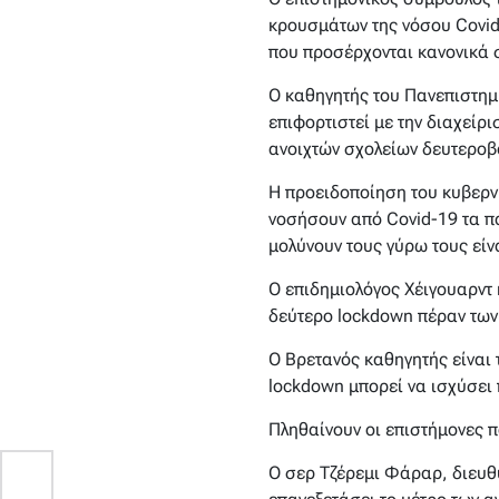
κρουσμάτων της νόσου Covi
που προσέρχονται κανονικά 
Ο καθηγητής του Πανεπιστημί
επιφορτιστεί με την διαχείρ
ανοιχτών σχολείων δευτεροβ
Η προειδοποίηση του κυβερνη
νοσήσουν από Covid-19 τα πα
μολύνουν τους γύρω τους είνα
Ο επιδημιολόγος Χέιγουαρντ 
δεύτερο lockdown πέραν των
Ο Βρετανός καθηγητής είναι 
lockdown μπορεί να ισχύσει
Πληθαίνουν οι επιστήμονες π
Ο σερ Τζέρεμι Φάραρ, διευθυ