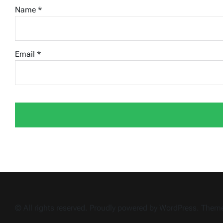
Name
*
Email
*
© All rights reserved. Proudly powered by WordPress. The