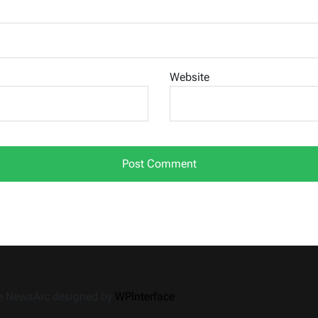
Website
me NewsArc designed by
WPInterface
.