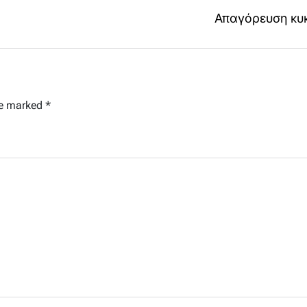
Απαγόρευση κυκ
re marked
*