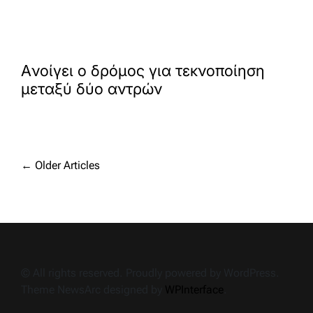
Aνοίγει ο δρόμος για τεκνοποίηση
μεταξύ δύο αντρών
Posts
←
Older Articles
navigation
© All rights reserved. Proudly powered by WordPress.
Theme NewsArc designed by
WPInterface
.