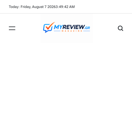
Skip
Today: Friday, August 7 2026
3
:
49
:
43
AM
to
content