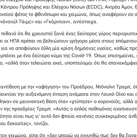
 Κέντρου Πρόληψης και Ελέγχου Νόσων (ECDC), Αντρέα Άμον, 
ονοϊού φέτος το φθινόπωρο και χειμώνα, όπως αναφέρουν σε συ
άνσιαλ Τάιμς» και «Γκάρντιαν», αντίστοιχα.
ί πιθανό ότι θα χρειαστεί ξανά ένας δεύτερος γύρος περιοριστ
ότι οι ΗΠΑ πρέπει να βελτιώσουν γρήγορα μέσα στους επόμενους
για να αποφύγουν άλλη μία κρίση δημόσιας υγείας, καθώς προς
μπέσει με ένα δεύτερο κύμα της Covid-19. Όπως επισημαίνει,
ο, «αλλά όταν τελειώσει εκεί, υποπτεύομαι ότι θα επανακάμψει
αντίθεση με την «αφήγηση» του Προέδρου, Ντόναλντ Τραμπ, ότ
εικνύει την αυξανόμενη ένταση ανάμεσα στον Λευκό Οίκο και σ
ηκαν σε μειονεκτική θέση όταν «χτύπησε» ο κορονοϊός, αλλά οι
ν της προεδρίας Τραμπ. «Αυτός ο απλός παθογόνος αναπνευστι
ότητα είναι πως γι’ αυτό δεν φταίει κανένας συγκεκριμένος ά
αι δεκαετίες», τονίζει.
 τον χειμώνα, είπε ότι «δεν μπορώ να εγγυηθώ πως δεν θα ξα