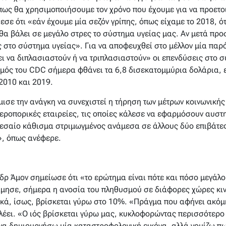
 πως θα χρησιμοποιήσουμε τον χρόνο που έχουμε για να προετ
σε ότι «εάν έχουμε μία σεζόν γρίπης, όπως είχαμε το 2018, 
θα βάλει σε μεγάλο στρες το σύστημα υγείας μας. Αν μετά προσ
ες στο σύστημα υγείας». Για να αποφευχθεί στο μέλλον μία π
ει να διπλασιαστούν ή να τριπλασιαστούν» οι επενδύσεις στο 
μός του CDC σήμερα φθάνει τα 6,8 δισεκατομμύρια δολάρια,
2010 και 2019.
μισε την ανάγκη να συνεχιστεί η τήρηση των μέτρων κοινωνική
εροπορικές εταιρείες, τις οποίες κάλεσε να εφαρμόσουν αυστ
μεσαίο κάθισμα στριμωγμένος ανάμεσα σε άλλους δύο επιβάτες,
», όπως ανέφερε.
δρ Άμον σημείωσε ότι «το ερώτημα είναι πότε και πόσο μεγάλο 
ίμησε, σήμερα η ανοσία του πληθυσμού σε διάφορες χώρες κινε
κά, ίσως, βρίσκεται γύρω στο 10%. «Πράγμα που αφήνει ακόμ
ει. «Ο ιός βρίσκεται γύρω μας, κυκλοφορώντας περισσότερο α
α δημιουργήσω μία καταστροφολογική εικόνα, αλλά νομίζω πω