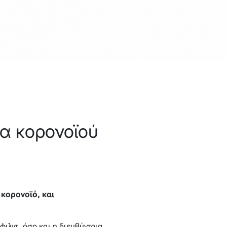
μα κορονοϊού
 κορονοϊό, και
ιλντ, όσο και η διευθύντρια