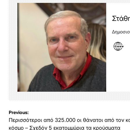
Στάθ
Δημοσιο
Post
Previous:
navigation
Περισσότεροι από 325.000 οι θάνατοι από τον κ
κόσμο – Σχεδόν 5 εκατομμύρια τα κρούσματα