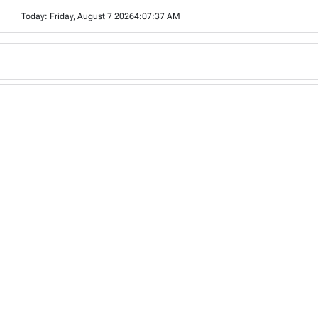
Skip
Today: Friday, August 7 2026
4
:
07
:
38
AM
to
content