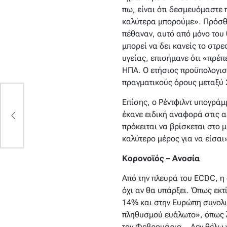
πω, είναι ότι δεσμευόμαστε
καλύτερα μπορούμε». Πρόσθε
πέθαναν, αυτό από μόνο του 
μπορεί να δει κανείς το στρ
υγείας, επισήμανε ότι «πρέπ
ΗΠΑ. Ο ετήσιος προϋπολογισ
πραγματικούς όρους μεταξύ 
Επίσης, ο Ρέντφιλντ υπογράμ
έκανε ειδική αναφορά στις α
πρόκειται να βρίσκεται στο 
καλύτερο μέρος για να είσαι
Κορονοϊός – Ανοσία
Από την πλευρά του ECDC, η 
όχι αν θα υπάρξει. Όπως εκτ
14% και στην Ευρώπη συνολι
πληθυσμού ευάλωτο», όπως λέ
τον Φεβρουάριο… Δεν θέλω ν