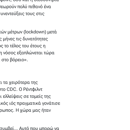
θεωρούν πολύ πιθανό ένα
νεντεύξεις τους στις
ικών μέτρων (lockdown) μετά
 μήνες τις δυνατότητες
 το τέλος του έτους η
 η νόσος εξαπλώνεται τώρα
 στο βόρειο».
ι τα χειρότερα της
το CDC. Ο Ρέντφιλντ
 ελλείψεις σε τομείς της
κός ιός πραγματικά γονάτισε
νθρωπος. Η χώρα μας ήταν
νασυμβεί… Αυτό που μπορώ να