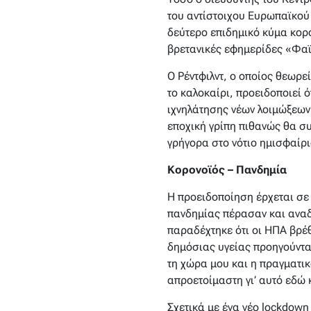
του αντίστοιχου Ευρωπαϊκού
δεύτερο επιδημικό κύμα κορ
βρετανικές εφημερίδες «Φαϊν
Ο Ρέντφιλντ, ο οποίος θεωρε
το καλοκαίρι, προειδοποιεί 
ιχνηλάτησης νέων λοιμώξεων 
εποχική γρίπη πιθανώς θα συ
γρήγορα στο νότιο ημισφαίρι
Κορονοϊός – Πανδημία
Η προειδοποίηση έρχεται σε 
πανδημίας πέρασαν και αναδ
παραδέχτηκε ότι οι ΗΠΑ βρέθ
δημόσιας υγείας προηγούντα
τη χώρα μου και η πραγματικ
απροετοίμαστη γι’ αυτό εδώ κ
Σχετικά με ένα νέο lockdown