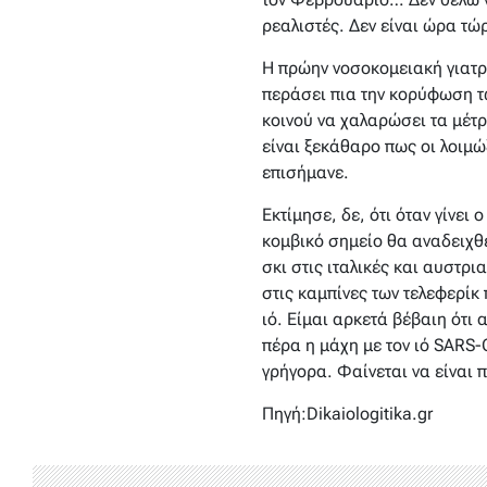
ρεαλιστές. Δεν είναι ώρα τ
Η πρώην νοσοκομειακή γιατρό
περάσει πια την κορύφωση τ
κοινού να χαλαρώσει τα μέτρ
είναι ξεκάθαρο πως οι λοιμώ
επισήμανε.
Εκτίμησε, δε, ότι όταν γίνε
κομβικό σημείο θα αναδειχθε
σκι στις ιταλικές και αυστρ
στις καμπίνες των τελεφερίκ 
ιό. Είμαι αρκετά βέβαιη ότι
πέρα η μάχη με τον ιό SARS-C
γρήγορα. Φαίνεται να είναι
Πηγή:Dikaiologitika.gr