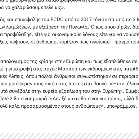
ώρα να χαλαρώσουμε τελείως».
ς και επικεφαλής του ECDC από το 2017 τόνισε ότι από τις 2
ων λοιμώξεων, με εξαίρεση την Πολωνία. Όπως υποστήριξε, δια
α προφύλαξης, είτε για οικονομικούς λόγους είτε για να νοιώσ
ξεις πέφτουν, οι άνθρωποι νομίζουν πως τελείωσε. Πράγμα που
ι ο απολογισμός της κρίσης στην Ευρώπη και πώς εξαπλώθηκε σε
ί η επιστροφή στις αρχές Μαρτίου των εκδρομέων στις πατρίδε
ιακές Άλπεις, όπου πολλοί άνθρωποι συνωστίστηκαν σε περιορι
που μετέφεραν τους σκιέρ στις πίστες στα βουνά: «Ήταν τέλειες
 αυτό συνέβαλε στην ευρεία εξάπλωση του στην Ευρώπη». Σύμφω
oV-2 θα είναι μακρά. «Δεν ξέρω αν θα είναι για πάντα, αλλά δ
 πολύ καλά προσαρμοσμένος στους ανθρώπους», υπογράμμισε.