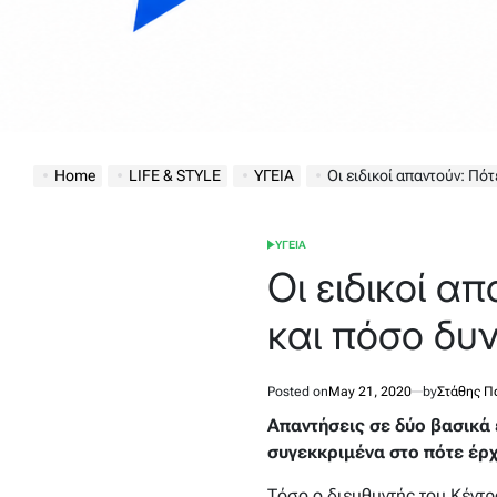
Home
LIFE & STYLE
ΥΓΕΙΑ
Οι ειδικοί απαντούν: Πότε
ΥΓΕΙΑ
POSTED
IN
Οι ειδικοί α
και πόσο δυν
Posted on
May 21, 2020
by
Στάθης Π
Απαντήσεις σε δύο βασικά 
συγεκκριμένα στο πότε έρχ
Τόσο ο διευθυντής του Κέντρ