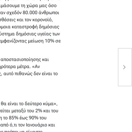
οιμάσουμε τη χώρα μας όσο
όταν σχεδόν 80.000 άνθρωποι
θέσεις και τον κορονοϊό,
αρόμοια καταστροφή δημόσιας
σύστημα δημόσιας υγείας των
 εμφανίζοντας μείωση 10% σε
ς αποστασιοποίησης και
Δ
ηρότερα μέτρα. «Αν
ε
 αυτό πιθανώς δεν είναι το
θα είναι το δεύτερο κύμα»,
ίται μεταξύ του 2% και του
η το 85% έως 90% του
πό ό,τι τον Ιανουάριο και
ς πρέπει να είμαστε