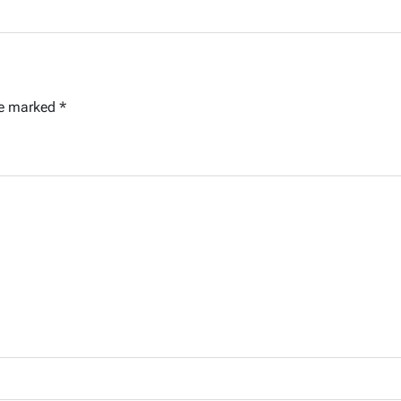
re marked
*