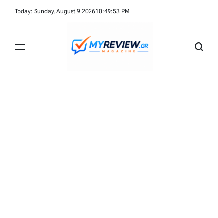
Skip
Today: Sunday, August 9 2026
10
:
49
:
54
PM
to
content