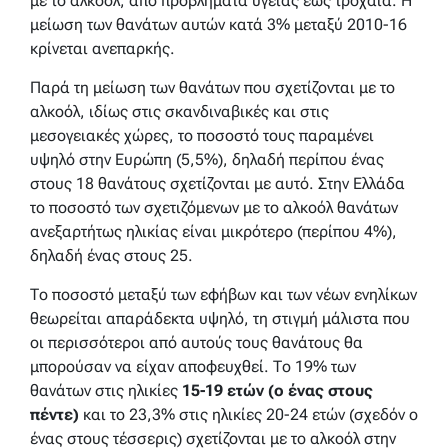
με το αλκοόλ, από προβλήματα υγείας έως τροχαία. Η
μείωση των θανάτων αυτών κατά 3% μεταξύ 2010-16
κρίνεται ανεπαρκής.
Παρά τη μείωση των θανάτων που σχετίζονται με το
αλκοόλ, ιδίως στις σκανδιναβικές και στις
μεσογειακές χώρες, το ποσοστό τους παραμένει
υψηλό στην Ευρώπη (5,5%), δηλαδή περίπου ένας
στους 18 θανάτους σχετίζονται με αυτό. Στην Ελλάδα
το ποσοστό των σχετιζόμενων με το αλκοόλ θανάτων
ανεξαρτήτως ηλικίας είναι μικρότερο (περίπου 4%),
δηλαδή ένας στους 25.
Το ποσοστό μεταξύ των εφήβων και των νέων ενηλίκων
θεωρείται απαράδεκτα υψηλό, τη στιγμή μάλιστα που
οι περισσότεροι από αυτούς τους θανάτους θα
μπορούσαν να είχαν αποφευχθεί. Το 19% των
θανάτων στις ηλικίες
15-19 ετών (ο ένας στους
πέντε)
και το 23,3% στις ηλικίες 20-24 ετών (σχεδόν ο
ένας στους τέσσερις) σχετίζονται με το αλκοόλ στην