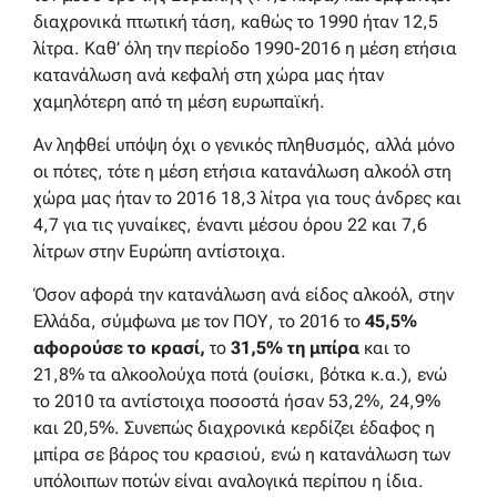
διαχρονικά πτωτική τάση, καθώς το 1990 ήταν 12,5
λίτρα. Καθ’ όλη την περίοδο 1990-2016 η μέση ετήσια
κατανάλωση ανά κεφαλή στη χώρα μας ήταν
χαμηλότερη από τη μέση ευρωπαϊκή.
Αν ληφθεί υπόψη όχι ο γενικός πληθυσμός, αλλά μόνο
οι πότες, τότε η μέση ετήσια κατανάλωση αλκοόλ στη
χώρα μας ήταν το 2016 18,3 λίτρα για τους άνδρες και
4,7 για τις γυναίκες, έναντι μέσου όρου 22 και 7,6
λίτρων στην Ευρώπη αντίστοιχα.
Όσον αφορά την κατανάλωση ανά είδος αλκοόλ, στην
Ελλάδα, σύμφωνα με τον ΠΟΥ, το 2016 το
45,5%
αφορούσε το κρασί,
το
31,5% τη μπίρα
και το
21,8% τα αλκοολούχα ποτά (ουίσκι, βότκα κ.α.), ενώ
το 2010 τα αντίστοιχα ποσοστά ήσαν 53,2%, 24,9%
και 20,5%. Συνεπώς διαχρονικά κερδίζει έδαφος η
μπίρα σε βάρος του κρασιού, ενώ η κατανάλωση των
υπόλοιπων ποτών είναι αναλογικά περίπου η ίδια.