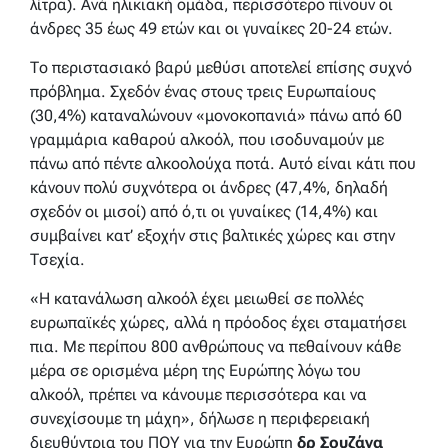
λίτρα). Ανά ηλικιακή ομάδα, περισσότερο πίνουν οι
άνδρες 35 έως 49 ετών και οι γυναίκες 20-24 ετών.
Το περιστασιακό βαρύ μεθύσι αποτελεί επίσης συχνό
πρόβλημα. Σχεδόν ένας στους τρεις Ευρωπαίους
(30,4%) καταναλώνουν «μονοκοπανιά» πάνω από 60
γραμμάρια καθαρού αλκοόλ, που ισοδυναμούν με
πάνω από πέντε αλκοολούχα ποτά. Αυτό είναι κάτι που
κάνουν πολύ συχνότερα οι άνδρες (47,4%, δηλαδή
σχεδόν οι μισοί) από ό,τι οι γυναίκες (14,4%) και
συμβαίνει κατ’ εξοχήν στις βαλτικές χώρες και στην
Τσεχία.
«Η κατανάλωση αλκοόλ έχει μειωθεί σε πολλές
ευρωπαϊκές χώρες, αλλά η πρόοδος έχει σταματήσει
πια. Με περίπου 800 ανθρώπους να πεθαίνουν κάθε
μέρα σε ορισμένα μέρη της Ευρώπης λόγω του
αλκοόλ, πρέπει να κάνουμε περισσότερα και να
συνεχίσουμε τη μάχη», δήλωσε η περιφερειακή
διευθύντρια του ΠΟΥ για την Ευρώπη
δρ Σουζάνα