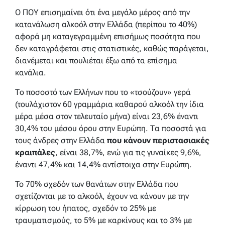
Ο ΠΟΥ επισημαίνει ότι ένα μεγάλο μέρος από την
κατανάλωση αλκοόλ στην Ελλάδα (περίπου το 40%)
αφορά μη καταγεγραμμένη επισήμως ποσότητα που
δεν καταγράφεται στις στατιστικές, καθώς παράγεται,
διανέμεται και πουλιέται έξω από τα επίσημα
κανάλια.
Το ποσοστό των Ελλήνων που το «τσούζουν» γερά
(τουλάχιστον 60 γραμμάρια καθαρού αλκοόλ την ίδια
μέρα μέσα στον τελευταίο μήνα) είναι 23,6% έναντι
30,4% του μέσου όρου στην Ευρώπη. Τα ποσοστά για
τους άνδρες στην Ελλάδα
που κάνουν περιστασιακές
κραιπάλες
, είναι 38,7%, ενώ για τις γυναίκες 9,6%,
έναντι 47,4% και 14,4% αντίστοιχα στην Ευρώπη.
To 70% σχεδόν των θανάτων στην Ελλάδα που
σχετίζονται με το αλκοόλ, έχουν να κάνουν με την
κίρρωση του ήπατος, σχεδόν το 25% με
τραυματισμούς, το 5% με καρκίνους και το 3% με