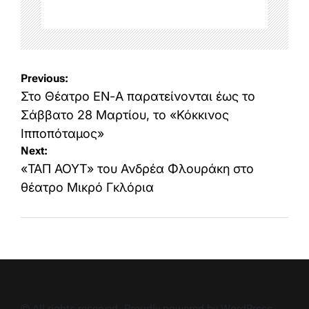
Post
Previous:
navigation
Στο Θέατρο ΕΝ-Α παρατείνονται έως το
Σάββατο 28 Μαρτίου, το «Κόκκινος
Ιπποπόταμος»
Next:
«ΤΑΠ ΑΟΥΤ» του Ανδρέα Φλουράκη στο
θέατρο Μικρό Γκλόρια
© All rights reserved. Proudly powered by WordPress.