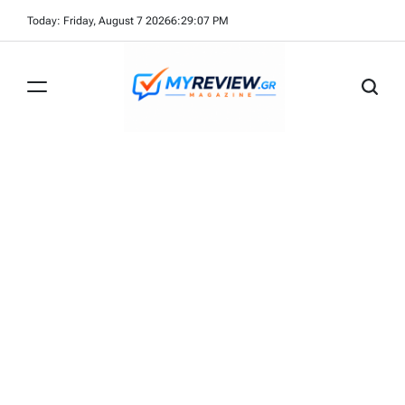
Skip
Today: Friday, August 7 2026
6
:
29
:
09
PM
to
content