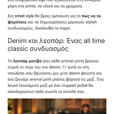
χάρη στα prints, τα υλικά και τα χρώματα.
Στο
street style
θα βρεις έμπνευση για το
πώς να τα
φορέσεις
και να δημιουργήσεις μερικούς stylish
συνδυασμούς. Ακολουθεί το inspo.
Denim και λεοπάρ: Ένας all time
classic συνδυασμός
Το
λεοπάρ μοτίβο
(και κάθε animal print) βρίσκει
συχνά το ταίρι του στο denim. Γι’ αυτό αν στη
ντουλάπα σου βρίσκεται μια μίντι denim φούστα και
ένα ζευγάρι animal print μπότες φόρεσέ τις μαζί. Ένα
λευκό πουκάμισο μαζί με ένα cropped jacket θα
ολοκληρώσουν πολύ σωστά το σύνολό σου.