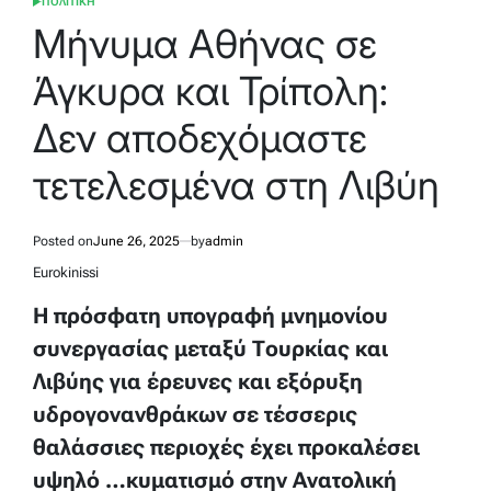
ΠΟΛΙΤΙΚΗ
POSTED
IN
Μήνυμα Αθήνας σε
Άγκυρα και Τρίπολη:
Δεν αποδεχόμαστε
τετελεσμένα στη Λιβύη
Posted on
June 26, 2025
by
admin
Eurokinissi
Η πρόσφατη υπογραφή μνημονίου
συνεργασίας μεταξύ Τουρκίας και
Λιβύης για έρευνες και εξόρυξη
υδρογονανθράκων σε τέσσερις
θαλάσσιες περιοχές έχει προκαλέσει
υψηλό …κυματισμό στην Ανατολική