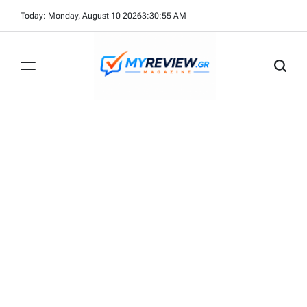
Skip
Today: Monday, August 10 2026
3
:
30
:
56
AM
to
content