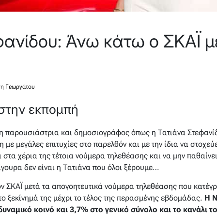
φανίδου: Άνω κάτω ο ΣΚΑΪ μ
νη Γεωργάτου
 στην εκπομπή
ρη παρουσιάστρια και δημοσιογράφος όπως η Τατιάνα Στεφανίδο
με μεγάλες επιτυχίες στο παρελθόν και με την ίδια να στοχεύε
α στα χέρια της τέτοια νούμερα τηλεθέασης και να μην παθαίνει 
σίγουρα δεν είναι η Τατιάνα που όλοι ξέρουμε…
ον ΣΚΑΪ μετά τα απογοητευτικά νούμερα τηλεθέασης που κατέγ
το ξεκίνημά της μέχρι το τέλος της περασμένης εβδομάδας.
Η N
υναμικό κοινό και 3,7% στο γενικό σύνολο και το κανάλι τ