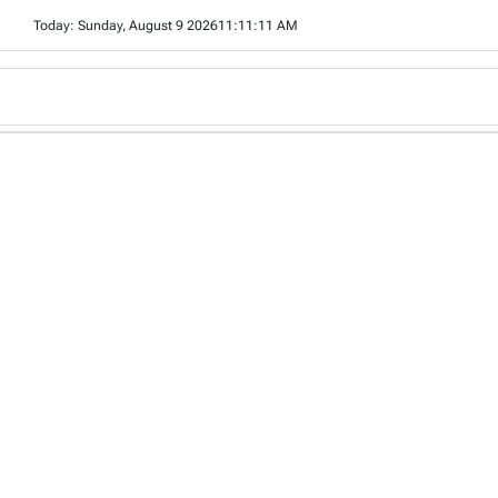
Skip
Today: Sunday, August 9 2026
11
:
11
:
13
AM
to
content