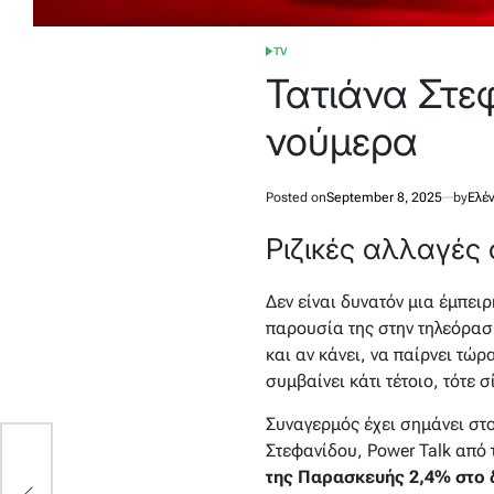
TV
POSTED
IN
Τατιάνα Στε
νούμερα
Posted on
September 8, 2025
by
Ελέ
Ριζικές αλλαγές
Δεν είναι δυνατόν μια έμπει
παρουσία της στην τηλεόραση 
και αν κάνει, να παίρνει τώρ
συμβαίνει κάτι τέτοιο, τότε 
Συναγερμός έχει σημάνει στ
Στεφανίδου, Power Talk από 
η
της Παρασκευής 2,4% στο δ