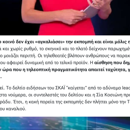
ο κοινό δεν έχει «αγκαλιάσει» την εκπομπή και είναι μόλι
 και χωρίς ρυθμό, το σκηνικό και το πλατό δείχνουν παρωχημέ
ο μοιάζει περιττή. Οι τηλεθεατές βλέπουν ανθρώπους να παρα
που αφαιρεί δυναμική από το τελικό προϊόν. Η
αίσθηση που δημ
 ώρα που η τηλεοπτική πραγματικότητα απαιτεί ταχύτητα, 
.
ί. Το δελτίο ειδήσεων του ΣΚΑΪ “καίγεται” από το αδύναμο le
 στα νούμερα, οι συντελεστές του δελτίου και η Σία Κοσιώνη π
δυ. Έτσι, η κακή πορεία της εκπομπής δεν πλήττει μόνο την 
ου καναλιού.