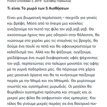
Posted on
October 2, 2019
by
Στάθης Παπούλιας
Τι είναι Το μωρό των 5 Αισθήσεων
Είναι μια βιωματική παράσταση – παιχνίδι για γονείς
και βρέφη. Μέσα από το όνειρο μια κούκλας
αναζητούμε τον πιστό της φίλο τον γαβ,γαβ,γαβ. Θα
ακούσουμε ήχους που μας οδηγούν στην θάλασσα, θα
νιώσουμε στο χεράκι μας τις σταγόνες τις βροχής, θα
δούμε ένα πουλί να πετά και θα αφουγκραστούμε το
κελαΐδισμά του. Αλλά και θα ψάξουμε, αγγίξουμε,
χαϊδέψουμε ένα σωρό διαφορετικές υφές ψάχνοντας
τον γαβ, περπατώντας στο πελώριο μονοπάτι της αφής
με τα γυμνά ποδαράκια μας. Θα πάρουμε στα χέρια
μας μουσικά όργανα και θα τα κινήσουμε-παίξουμε
παρέα με την Μαμά και τον Μπαμπά. Θα μυρίσουμε
γνωστές και αγαπημένες μυρωδιές. Οι μεγάλοι θα
θυμηθούν αγαπημένα πρόσωπα και στιγμές και οι
μικροί μας φίλοι θα οσφριστούν νέες εμπειρίες. Και
τέλος θα γίνουμε μικρές παρέες σε ένα θεατρικό πικ-