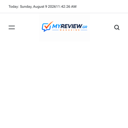
Skip
Today: Sunday, August 9 2026
11
:
42
:
26
AM
to
content