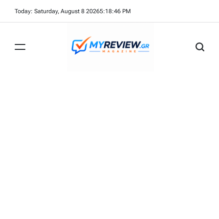
Skip
Today: Saturday, August 8 2026
5
:
18
:
46
PM
to
content