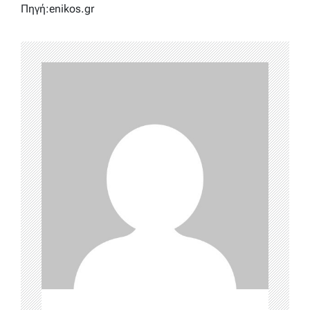
Πηγή:enikos.gr