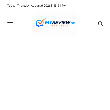
Skip
Today: Thursday, August 6 2026
8
:
45
:
51
PM
to
content