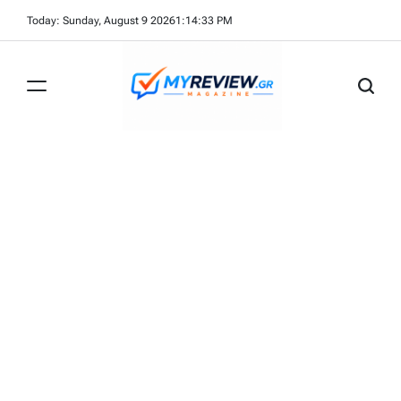
Skip
Today: Sunday, August 9 2026
1
:
14
:
33
PM
to
content