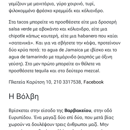
γεμίζουν με μανιτάρια, γύρο χοιρινό, τυρί,
ψιλοκομμένο φρέσκο κρεμμύδι και κόλιανδρο.
Στα tacos μπορείτε να προσθέσετε είτε μια δροσερή
salsa verde με αβοκάντο και κόλιανδρο, είτε μια
chipotle κάπως καυτερή, είτε μια habanero που καίει
«σατανικά». Και για να σβήσετε την κάψα, προτείνουν
δύο κρύα ποτά: το agua de Jamaica με ιβίσκο και το
agua de tamarindo με ταμάρινδο (καρπός με όξινη
γεύση). Στο μεν πρώτο μπορείτε αν θέλετε να
προσθέσετε tequila και στο δεύτερο mezcal.
Πλατεία Καρύτση 10, 210 3317538,
Facebook
Η Βόλβη
Βρίσκεται στην είσοδο της
Βαρβακείου
, στην οδό
Ευρυπίδου. Ένα μαγαζί δύο επί δύο, που μετά βίας
χωρούν να δουλέψουν τρεις άνθρωποι μαζί. Μην