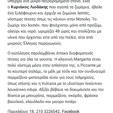
υπάρχει ένα μικρό πεζοδρομημένο στενό. Εκεί
ο
Κυριάκος Λιοδάκης
που αγαπά τα ζυμάρια, έβαλε
ένα ξυλόφουρνο και άρχιζε να ζυμώνει λεπτές,
νόστιμες πίτσες όπως τις κάνουν στην Νάπολη. Το
ζυμάρι του λοιπόν, που φτιάχνεται μόνο από προζύμι,
αλεύρι και νερό, ωριμάζει 48 ώρες και στολίζεται με
υλικά που έρχονται είτε από την Ιταλία, είτε από
μικρούς Έλληνες παραγωγούς.
Ο κατάλογος περιλαμβάνει έντεκα διαφορετικές
πίτσες για όλα τα γούστα. Η κλασική Margarita είναι
πολύ νόστιμη μέσα στην απλότητα της, η Piccante με
το καυτερό σαλάμι, το μέλι με τσίλι και τον συνδυασμό
παρμεζάνα-μοτσαρέλα είναι για τους τολμηρούς,
όπως επίσης και η Vulcana με το ιδιαίτερο πικάντικο
λουκάνικο nduja. Αξίζει βέβαια να δοκιμάσετε και την
Bianca με μπουράτα, παρμεζάνα, σκόρδο, φρέσκο
βασιλικό, ελαιόλαδο και μαύρο πιπέρι.
Περικλέους 18, 210 3226542,
Facebook