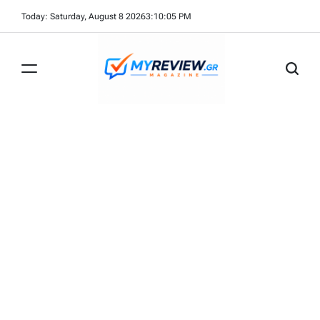
Skip
Today: Saturday, August 8 2026
3
:
10
:
07
PM
to
content