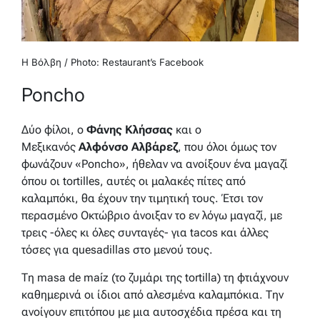
Η Βόλβη / Photo: Restaurant’s Facebook
Poncho
Δύο φίλοι, ο
Φάνης Κλήσσας
και ο
Μεξικανός
Αλφόνσο Αλβάρεζ
, που όλοι όμως τον
φωνάζουν «Poncho», ήθελαν να ανοίξουν ένα μαγαζί
όπου οι tortilles, αυτές οι μαλακές πίτες από
καλαμπόκι, θα έχουν την τιμητική τους. Έτσι τον
περασμένο Οκτώβριο άνοιξαν το εν λόγω μαγαζί, με
τρεις -όλες κι όλες συνταγές- για tacos και άλλες
τόσες για quesadillas στο μενού τους.
Τη masa de maíz (το ζυμάρι της tortilla) τη φτιάχνουν
καθημερινά οι ίδιοι από αλεσμένα καλαμπόκια. Την
ανοίγουν επιτόπου με μια αυτοσχέδια πρέσα και τη