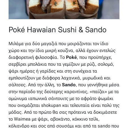
Poké Hawaian Sushi & Sando
Μιλάμε για δύο μαγαζιά που μοιράζονται τον ίδιο
χώρο και την ίδια μικρή κουζίνα, αλλά έχουν εντελώς
διαφορετική φιλοσοφία. Το
Poké
, που προϋπήρχε,
σερβίρει μπολάκια που τα γεμίζουν με ρύζι, σολομό,
ψάρι ημέρας ή γαρίδες και στη συνέχεια τα
εμπλουτίζουν με διάφορα λαχανικά, μυρωδικά και
σάλτσες. Από την άλλη, το
Sando
, που γεννήθηκε μέσα
στην περίοδο της δεύτερης καραντίνας, «παίζει» με τα
ομώνυμα ιαπωνικά σάντουιτς με το αφράτο ψωμάκι
που ονομάζεται shokupan και τελευταία είναι πολύ της
μόδας. Από το πρώτο θα σας πρότεινα να δοκιμάσετε
το Waimea με ψάρι, αβοκάντο, κόκκινο τσίλι,
κόλιανδρο και σος από σουσάμι και από τα sando που