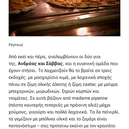
Feyrouz
Από εκεί και πέρα, αναλαμβάνουν οι δύο γιοι
της,
Ανδρέας και Σάββας
, και η ευγενική ομάδα που
έχουν στήσει. Το λαχματζούν θα το βρείτε σε τρεις
εκδοχές: με μοσχαρίσιο κιμά, με λαχανικά εποχής
πάνω σε ζύμη ολικής άλεσης ή ζύμη zaatar, με μείγμα
μπαχαρικών, μυρωδικών, ξηρών καρπών και
ντομάτας. Σε αυτά βάζουν από madame piperine
(πάστα καυτερής πιπεριάς με πράσινη ελιά) μέχρι
χούμους, γιαούρτι και πολλά λαχανικά. Τα δε πεϊνιρλί,
τα γεμίζουν με μπόλικα υλικά και το ζυμάρι είναι
πεντανόστιμο – σας προτείνω εκείνο με τον κρασάτο