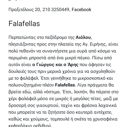
Πραξιτέλους 20, 210 3250449,
Facebook
Falafellas
Περπατώντας στο πεζόδρομο της
Αιόλου
,
πλησιάζοντας προς στην πλατεία της Αγ. Ειρήνης, είναι
πολύ πιθανόν να συναντήσετε μια ουρά από κόσμο να
περιμένει μπροστά από ένα μικρό πάγκο. Πίσω από
αυτόν είναι
ο Γιώργος και ο Άρης
που άφησαν τις
δουλειές τους πριν μερικά χρόνια για να ασχοληθούν
με το φαλάφελ. Έτσι γεννήθηκε το μικροσκοπικό και
πολυσυζητημένο πλέον
Falafellas
. Λίγα πράγματα θα
βρείτε εδώ, αλλά νόστιμα. Έτσι, λοιπόν, θα πάρετε στο
χέρι φαλάφελ μέσα σε μικρές ή μεγάλες πίτες, μαζί με
δροσερή σος γιαουρτιού, ταχίνι και φρέσκα λαχανικά
που μπορείτε να τα ζητήσετε όσο καυτερά αντέχετε,
καθώς και χούμους, ταμπουλέ ή σκέτα τα χρυσαφένια
κεφτεδάκια ρεβιθιού.