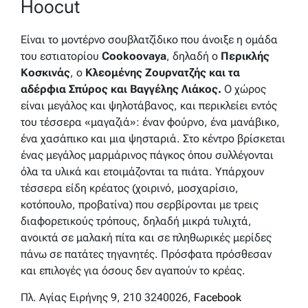
Hoocut
Είναι το μοντέρνο σουβλατζίδικο που άνοιξε η ομάδα
του εστιατορίου
Cookoovaya
, δηλαδή ο
Περικλής
Κοσκινάς
, ο
Κλεομένης Ζουρνατζής και τα
αδέρφια Σπύρος και Βαγγέλης Λιάκος.
Ο χώρος
είναι μεγάλος και ψηλοτάβανος, και περικλείει εντός
του τέσσερα «μαγαζιά»: έναν φούρνο, ένα μανάβικο,
ένα χασάπικο και μια ψησταριά. Στο κέντρο βρίσκεται
ένας μεγάλος μαρμάρινος πάγκος όπου συλλέγονται
όλα τα υλικά και ετοιμάζονται τα πιάτα. Υπάρχουν
τέσσερα είδη κρέατος (χοιρινό, μοσχαρίσιο,
κοτόπουλο, προβατίνα) που σερβίρονται με τρεις
διαφορετικούς τρόπους, δηλαδή μικρά τυλιχτά,
ανοικτά σε μαλακή πίτα και σε πληθωρικές μερίδες
πάνω σε πατάτες τηγανητές. Πρόσφατα πρόσθεσαν
και επιλογές για όσους δεν αγαπούν το κρέας.
Πλ. Αγίας Ειρήνης 9, 210 3240026,
Facebook