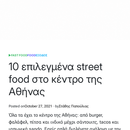
FAST FOOD
FOOD
ΕΞΟΔΟΣ
POSTED
IN
10 επιλεγμένα street
food στο κέντρο της
Αθήνας
Posted on
October 27, 2021
by
Στάθης Παπούλιας
Όλα τα έχει το κέντρο της Αθήνας: από burger,
φαλάφελ, πίτσα και ινδικό μέχρι σάντουιτς, tacos και
ιαπωνικά sando. Εσείς απλά διαλέγετε ανάλογα με την