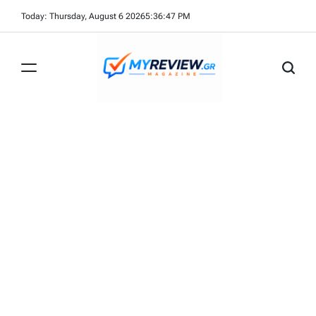
Skip
Today: Thursday, August 6 2026
5
:
36
:
47
PM
to
content