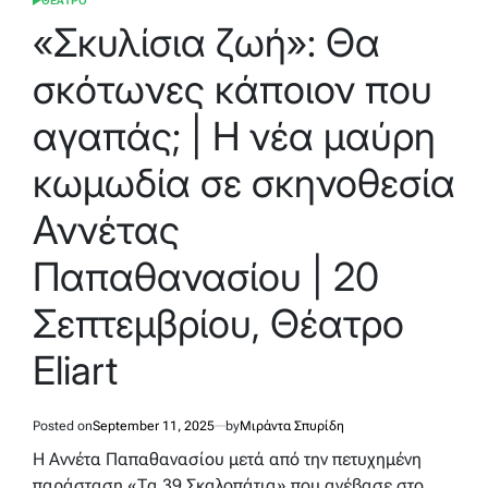
ΘΕΑΤΡΟ
POSTED
IN
«Σκυλίσια ζωή»: Θα
σκότωνες κάποιον που
αγαπάς; | Η νέα μαύρη
κωμωδία σε σκηνοθεσία
Αννέτας
Παπαθανασίου | 20
Σεπτεμβρίου, Θέατρο
Eliart
Posted on
September 11, 2025
by
Μιράντα Σπυρίδη
Η Αννέτα Παπαθανασίου μετά από την πετυχημένη
παράσταση «Τα 39 Σκαλοπάτια» που ανέβασε στο