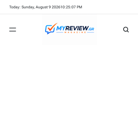
Skip
Today: Sunday, August 9 2026
10
:
25
:
07
PM
to
content