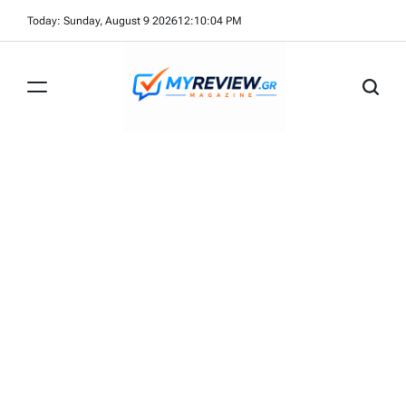
Skip
Today: Sunday, August 9 2026
12
:
10
:
05
PM
to
content