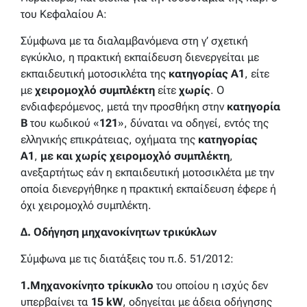
του Κεφαλαίου Α:
Σύμφωνα με τα διαλαμβανόμενα στη γ’ σχετική
εγκύκλιο, η πρακτική εκπαίδευση διενεργείται με
εκπαιδευτική μοτοσικλέτα της
κατηγορίας Α1
, είτε
με
χειρομοχλό
συμπλέκτη
είτε
χωρίς
. Ο
ενδιαφερόμενος, μετά την προσθήκη στην
κατηγορία
Β
του κωδικού «
121
», δύναται να οδηγεί, εντός της
ελληνικής επικράτειας, οχήματα της
κατηγορίας
Α1
,
με και χωρίς χειρομοχλό συμπλέκτη
,
ανεξαρτήτως εάν η εκπαιδευτική μοτοσικλέτα με την
οποία διενεργήθηκε η πρακτική εκπαίδευση έφερε ή
όχι χειρομοχλό συμπλέκτη.
Δ. Οδήγηση μηχανοκίνητων τρικύκλων
Σύμφωνα με τις διατάξεις του π.δ. 51/2012:
1. Μηχανοκίνητο τρίκυκλο
του οποίου η ισχύς δεν
υπερβαίνει τα
15 kW
, οδηγείται με άδεια οδήγησης