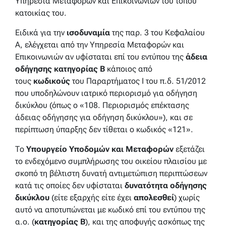
Υπηρεσία Μεταφορών και Επικοινωνιών του τόπου
κατοικίας του.
Ειδικά για την
ισοδυναμία
της παρ. 3 του Κεφαλαίου
Α, ελέγχεται από την Υπηρεσία Μεταφορών και
Επικοινωνιών αν υφίσταται επί του εντύπου της
άδεια
οδήγησης κατηγορίας Β
κάποιος από
τους
κωδικούς
του Παραρτήματος Ι του π.δ. 51/2012
που υποδηλώνουν ιατρικό περιορισμό για οδήγηση
δικύκλου (όπως ο «108. Περιορισμός επέκτασης
άδειας οδήγησης για οδήγηση δικύκλου»), και σε
περίπτωση ύπαρξης δεν τίθεται ο κωδικός «121».
Το
Υπουργείο Υποδομών και Μεταφορών
εξετάζει
το ενδεχόμενο συμπλήρωσης του οικείου πλαισίου με
σκοπό τη βέλτιστη δυνατή αντιμετώπιση περιπτώσεων
κατά τις οποίες δεν υφίσταται
δυνατότητα οδήγησης
δικύκλου
(είτε εξαρχής είτε έχει
απολεσθεί
) χωρίς
αυτό να αποτυπώνεται με κωδικό επί του εντύπου της
α.ο. (
κατηγορίας Β
), και της αποφυγής ασκόπως της