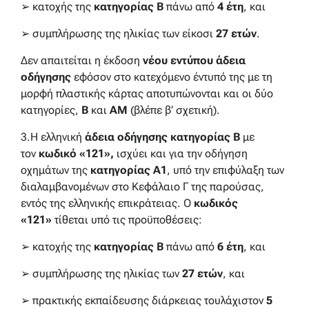
➢ κατοχής της
κατηγορίας Β
πάνω από
4 έτη
, και
➢ συμπλήρωσης της ηλικίας των είκοσι
27 ετών
.
Δεν απαιτείται η έκδοση
νέου εντύπου άδεια
οδήγησης
εφόσον στο κατεχόμενο έντυπό της με τη
μορφή πλαστικής κάρτας αποτυπώνονται και οι δύο
κατηγορίες,
Β
και
ΑΜ
(βλέπε β’ σχετική).
3.Η ελληνική
άδεια οδήγησης κατηγορίας Β
με
τον
κωδικό «121»,
ισχύει και για την οδήγηση
οχημάτων της
κατηγορίας Α1
, υπό την επιφύλαξη των
διαλαμβανομένων στο Κεφάλαιο Γ της παρούσας,
εντός της ελληνικής επικράτειας. Ο
κωδικός
«121»
τίθεται υπό τις προϋποθέσεις:
➢ κατοχής της
κατηγορίας Β
πάνω από
6 έτη
, και
➢ συμπλήρωσης της ηλικίας των
27 ετών
, και
➢ πρακτικής εκπαίδευσης διάρκειας τουλάχιστον
5