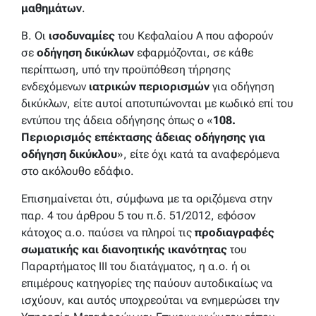
μαθημάτων
.
Β. Οι
ισοδυναμίες
του Κεφαλαίου Α που αφορούν
σε
οδήγηση δικύκλων
εφαρμόζονται, σε κάθε
περίπτωση, υπό την προϋπόθεση τήρησης
ενδεχόμενων
ιατρικών περιορισμών
για οδήγηση
δικύκλων, είτε αυτοί αποτυπώνονται με κωδικό επί του
εντύπου της άδεια οδήγησης όπως ο «
108.
Περιορισμός επέκτασης άδειας οδήγησης για
οδήγηση δικύκλου
», είτε όχι κατά τα αναφερόμενα
στο ακόλουθο εδάφιο.
Επισημαίνεται ότι, σύμφωνα με τα οριζόμενα στην
παρ. 4 του άρθρου 5 του π.δ. 51/2012, εφόσον
κάτοχος α.ο. παύσει να πληροί τις
προδιαγραφές
σωματικής και διανοητικής ικανότητας
του
Παραρτήματος III του διατάγματος, η α.ο. ή οι
επιμέρους κατηγορίες της παύουν αυτοδικαίως να
ισχύουν, και αυτός υποχρεούται να ενημερώσει την