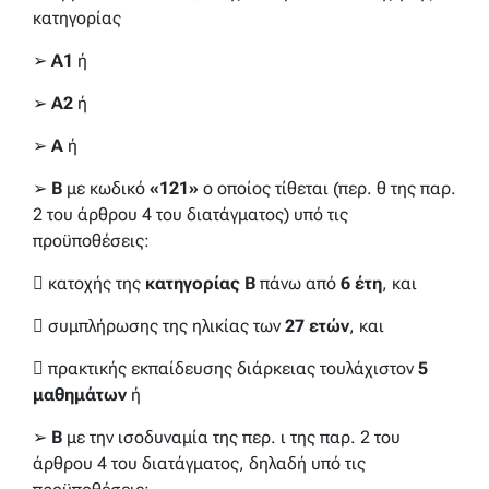
κατηγορίας
➢
Α1
ή
➢
Α2
ή
➢
Α
ή
➢
Β
με κωδικό
«121»
ο οποίος τίθεται (περ. θ της παρ.
2 του άρθρου 4 του διατάγματος) υπό τις
προϋποθέσεις:
 κατοχής της
κατηγορίας Β
πάνω από
6 έτη
, και
 συμπλήρωσης της ηλικίας των
27 ετών
, και
 πρακτικής εκπαίδευσης διάρκειας τουλάχιστον
5
μαθημάτων
ή
➢
Β
με την ισοδυναμία της περ. ι της παρ. 2 του
άρθρου 4 του διατάγματος, δηλαδή υπό τις