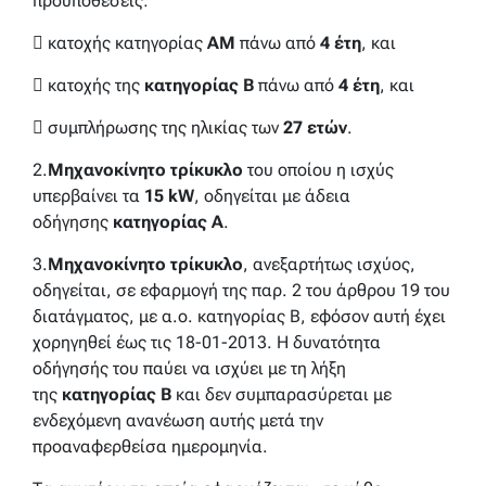
προϋποθέσεις:
 κατοχής κατηγορίας
ΑΜ
πάνω από
4 έτη
, και
 κατοχής της
κατηγορίας Β
πάνω από
4 έτη
, και
 συμπλήρωσης της ηλικίας των
27 ετών
.
2.
Μηχανοκίνητο τρίκυκλο
του οποίου η ισχύς
υπερβαίνει τα
15 kW
, οδηγείται με άδεια
οδήγησης
κατηγορίας Α
.
3.
Μηχανοκίνητο τρίκυκλο
, ανεξαρτήτως ισχύος,
οδηγείται, σε εφαρμογή της παρ. 2 του άρθρου 19 του
διατάγματος, με α.ο. κατηγορίας Β, εφόσον αυτή έχει
χορηγηθεί έως τις 18-01-2013. Η δυνατότητα
οδήγησής του παύει να ισχύει με τη λήξη
της
κατηγορίας Β
και δεν συμπαρασύρεται με
ενδεχόμενη ανανέωση αυτής μετά την
προαναφερθείσα ημερομηνία.