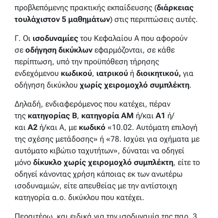
προβλεπόμενης πρακτικής εκπαίδευσης (
διάρκειας
τουλάχιστον 5 μαθημάτων
) στις περιπτώσεις αυτές.
Γ. Οι
ισοδυναμίες
του Κεφαλαίου Α που αφορούν
σε
οδήγηση δικύκλων
εφαρμόζονται, σε κάθε
περίπτωση, υπό την προϋπόθεση τήρησης
ενδεχόμενου
κωδικού
,
ιατρικού
ή
διοικητικού,
για
οδήγηση δικύκλου
χωρίς χειρομοχλό συμπλέκτη
.
Δηλαδή, ενδιαφερόμενος που κατέχει, πέραν
της
κατηγορίας Β
,
κατηγορία ΑΜ
ή/και
Α1
ή/
και
Α2
ή/και Α, με
κωδικό
«10.02. Αυτόματη επιλογή
της σχέσης μετάδοσης» ή «78. Ισχύει για οχήματα με
αυτόματο κιβώτιο ταχυτήτων», δύναται να οδηγεί
μόνο
δίκυκλο
χωρίς χειρομοχλό συμπλέκτη
, είτε το
οδηγεί κάνοντας χρήση κάποιας εκ των ανωτέρω
ισοδυναμιών, είτε απευθείας με την αντίστοιχη
κατηγορία α.ο. δικύκλου που κατέχει.
Περαιτέρω, και ειδικά για την ισοδυναμία της παρ. 3