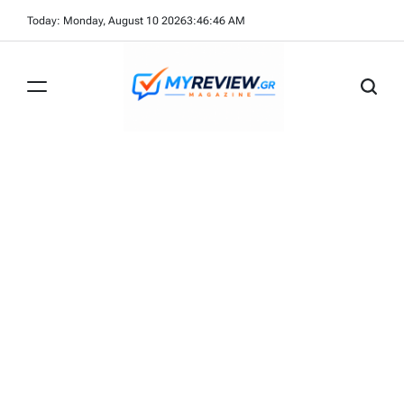
Skip
Today: Monday, August 10 2026
3
:
46
:
47
AM
to
content