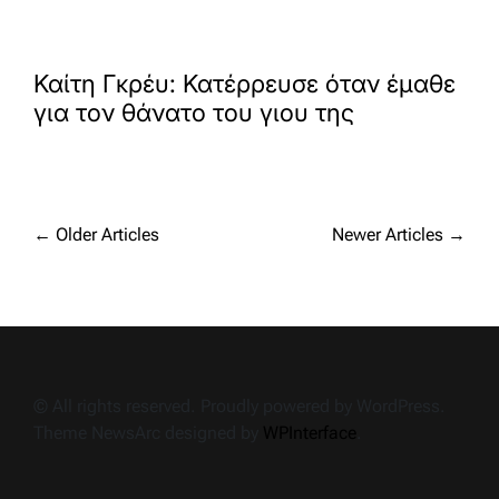
Καίτη Γκρέυ: Κατέρρευσε όταν έμαθε
για τον θάνατο του γιου της
Posts
←
Older Articles
Newer Articles
→
navigation
© All rights reserved. Proudly powered by WordPress.
Theme NewsArc designed by
WPInterface
.