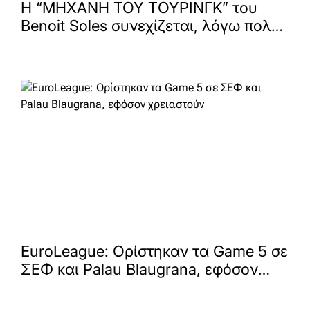
Η “ΜΗΧΑΝΗ ΤΟΥ TΟΥΡΙΝΓΚ” του
Benoit Soles συνεχίζεται, λόγω πολύ
μεγάλης επιτυχίας, για δεύτερη
χρονιά στο Νέο Θέατρο Κατερίνα
Βασιλάκου
EuroLeague: Ορίστηκαν τα Game 5 σε
ΣΕΦ και Palau Blaugrana, εφόσον
χρειαστούν