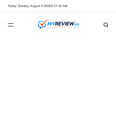
Skip
Today: Sunday, August 9 2026
9
:
27
:
42
AM
to
content