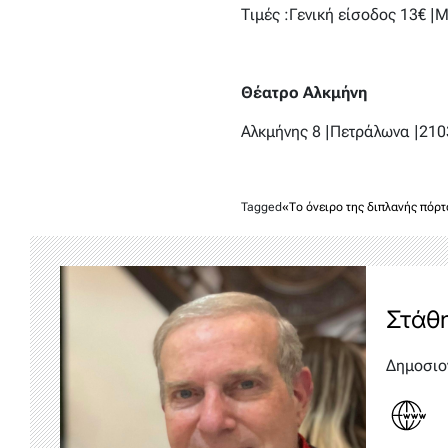
Τιμές :Γενική είσοδος 13€ |
Θέατρο Αλκμήνη
Αλκμήνης 8 |Πετράλωνα |21
Tagged
«Το όνειρο της διπλανής πόρτ
Στάθ
Δημοσιο