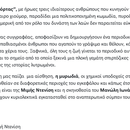
πόρτας”,
με ήρωες τρεις ιδιαίτερους ανθρώπους που κυνηγούν τ
καιρο χιούμορ, παραδίδει μια πολιτικοποιημένη κωμωδία, πυρ
μερική από τον ρόλο του δυνάστη των λαών δεν παραιτείται εύ
ένας συγγραφέας, αποφασίζουν να δημιουργήσουν ένα περιοδικ
 παθιασμένοι άνθρωποι που αγαπούν το γράψιμο και θέλουν, κά
τα χέρια τους. Ξαφνικά, όλη τους η ζωή γίνεται το περιοδικό α
ι το σημείο από το οποίο ξεκινά μια πλοκή γεμάτη σπιρτόζικες
ες της ιστορίας λυτρωμένοι.
η μας παίζει μια αίσθηση,
η μυρωδιά
, οι χημικοί υποδοχείς 
θείαν σε διαφορετικές περιοχές του εγκεφάλου και κάπως έτσι
 είναι της
Μιμής Ντενίση
και η σκηνοθεσία του
Μανώλη Ιωνά
χουν κυριολεκτικά εγκατασταθεί στο αναπτερωτικό σύμπαν του
ή Ντενίση