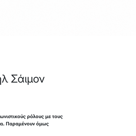
ήλ Σάιμον
γωνιστικούς ρόλους με τους
ατα. Παραμένουν όμως