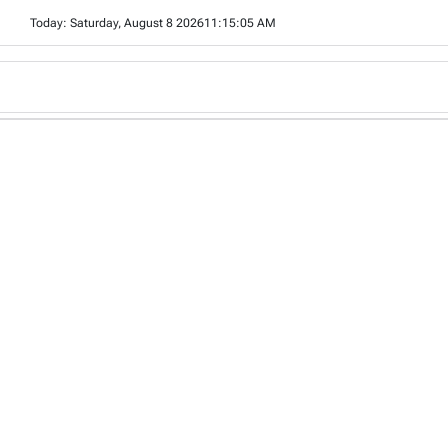
Skip
Today: Saturday, August 8 2026
11
:
15
:
06
AM
to
content