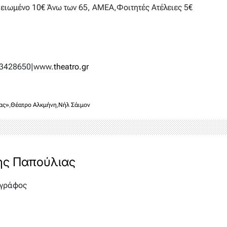
Μειωμένο 10€ Άνω των 65, ΑΜΕΑ,Φοιτητές Ατέλειες 5€
03428650|www.
theatro.gr
ας»
,
Θέατρο Αλκμήνη
,
Νήλ Σάιμον
ης Παπούλιας
γράφος