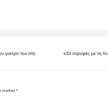
ν γιατρό του στη
«33 στροφές με τη Λί
re marked
*