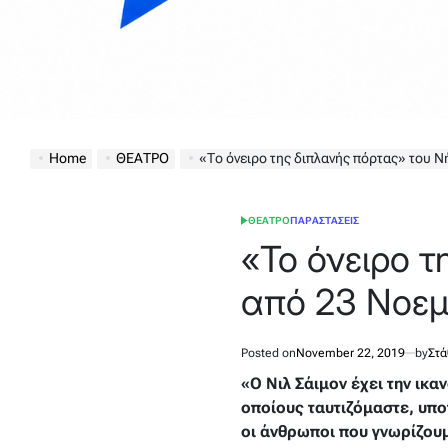
Home
ΘΕΑΤΡΟ
«Το όνειρο της διπλανής πόρτας» του Νήλ Σάιμ
ΘΕΑΤΡΟ
ΠΑΡΑΣΤΑΣΕΙΣ
POSTED
IN
«Το όνειρο 
από 23 Νοεμ
Posted on
November 22, 2019
by
Στά
«Ο Νιλ Σάιμον έχει την ικ
οποίους ταυτιζόμαστε, υπο
οι άνθρωποι που γνωρίζουμ