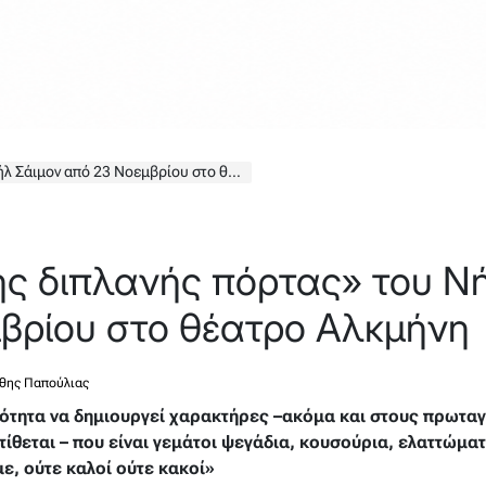
ον από 23 Νοεμβρίου στο θέατρο Αλκμήνη
της διπλανής πόρτας» του Ν
βρίου στο θέατρο Αλκμήνη
θης Παπούλιας
ανότητα να δημιουργεί χαρακτήρες –ακόμα και στους πρωτα
τίθεται – που είναι γεμάτοι ψεγάδια, κουσούρια, ελαττώμ
ε, ούτε καλοί ούτε κακοί»