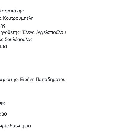
 Κασαπάκης
λα Κουτρουμπέλη
σης
κηνοθέτης: Έλενα Αγγελοπούλου
ός Σουλόπουλος
 Ltd
Μαρκάτης, Ειρήνη Παπαδηματου
ης :
:30
ωρίς διάλειμμα