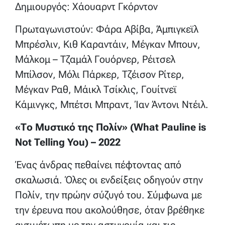
Δημιουργός: Χάουαρντ Γκόρντον
Πρωταγωνιστούν: Φάρα Αβίβα, Άμπιγκεϊλ
Μπρέσλιν, Κιθ Καραντάιν, Μέγκαν Μπουν,
Μάλκομ – Τζαμάλ Γουόρνερ, Ρέιτσελ
Μπίλσον, Μόλι Πάρκερ, Τζέισον Ρίτερ,
Μέγκαν Ραθ, Μάικλ Τσίκλις, Γουίτνεϊ
Κάμινγκς, Μπέτσι Μπραντ, Ίαν Άντονι Ντέιλ.
«Το Μυστικό της Πολίν» (What Pauline is
Not Telling You) – 2022
Ένας άνδρας πεθαίνει πέφτοντας από
σκαλωσιά. Όλες οι ενδείξεις οδηγούν στην
Πoλίν, την πρώην σύζυγό του. Σύμφωνα με
την έρευνα που ακολούθησε, όταν βρέθηκε