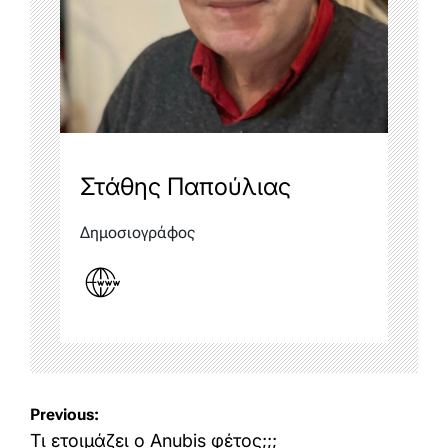
Στάθης Παπούλιας
Δημοσιογράφος
Post
Previous:
navigation
Τι ετοιμάζει ο Anubis φέτος;;;