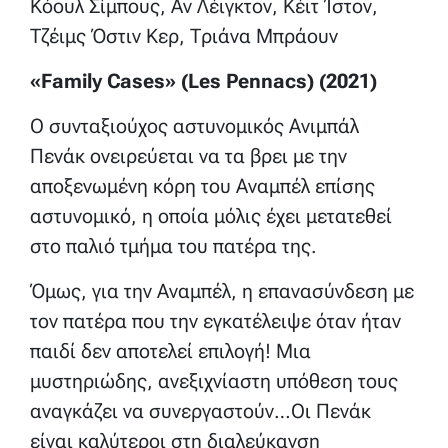
Κόουλ Σίμπους, Αν Λέιγκτον, Κέιτ Ίστον,
Τζέιμς Όστιν Κερ, Τριάνα Μπράουν
«Family Cases» (Les Pennacs) (2021)
Ο συνταξιούχος αστυνομικός Ανιμπάλ
Πενάκ ονειρεύεται να τα βρει με την
αποξενωμένη κόρη του Αναμπέλ επίσης
αστυνομικό, η οποία μόλις έχει μετατεθεί
στο παλιό τμήμα του πατέρα της.
Όμως, για την Αναμπέλ, η επανασύνδεση με
τον πατέρα που την εγκατέλειψε όταν ήταν
παιδί δεν αποτελεί επιλογή! Μια
μυστηριώδης, ανεξιχνίαστη υπόθεση τους
αναγκάζει να συνεργαστούν…Οι Πενάκ
είναι καλύτεροι στη διαλεύκανση