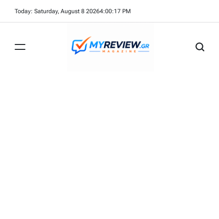
Skip
Today: Saturday, August 8 2026
4
:
00
:
18
PM
to
content