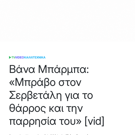
TV
VIDEO
ΚΑΛΛΙΤΕΧΝΙΚΑ
POSTED
IN
Βάνα Μπάρμπα:
«Mπράβο στον
Σερβετάλη για το
θάρρος και την
παρρησία του» [vid]