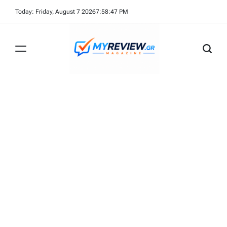
Skip
Today: Friday, August 7 2026
7
:
58
:
47
PM
to
content