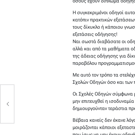
όσους έχουν δίπλωμα οδήγηση
Η συγκεκριμένοι οδηγοί αυτο
κατόπιν πρακτικών εξετάσεω
τους δίκυκλο ή κάποιου γνωσ
εξετάσεις οδήγησης!
Ναι σωστά διαβάσατε οι οδη
αλλά και από τα μαθήματα οδ
της άδειας οδήγησης για δίκ
παραβόλου προγραμματισμού 
Με αυτό τον τρόπο τα στελέ
Σχολών Οδηγών όσο και των 
Οι Σχολές Οδηγών σύμφωνα μ
φή
μην επιτευχθεί η ισοδυναμία
δημιουργούνταν τεράστια π
Βέβαια κανείς δεν έκανε λόγ
μοιράζονται κάποιοι εξεταστ
που ίσως να μην έχουν οδηγή