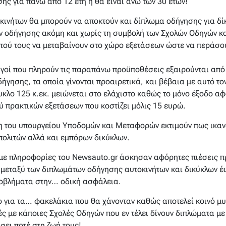
ς για πάνω από 12 έτη ή θα είναι άνω των 30 ετών!
κινήτων θα μπορούν να αποκτούν και δίπλωμα οδήγησης για δί
ν οδήγησης ακόμη και χωρίς τη συμβολή των Σχολών Οδηγών κ
τού τους να μεταβαίνουν στο χώρο εξετάσεων ώστε να περάσου
γοί που πληρούν τις παραπάνω προϋποθέσεις εξαιρούνται από 
ήγησης, τα οποία γίνονται προαιρετικά, και βέβαια με αυτό τ
υκλο 125 κ.εκ. μειώνεται στο ελάχιστο καθώς το μόνο έξοδο α
πρακτικών εξετάσεων που κοστίζει μόλις 15 ευρώ.
χη του υπουργείου Υποδομών και Μεταφορών εκτιμούν πως ικαν
πολιτών αλλά και εμπόρων δικύκλων.
ε πληροφορίες του Newsauto.gr άσκησαν αφόρητες πιέσεις π
 μεταξύ των διπλωμάτων οδήγησης αυτοκινήτων και δικύκλων έ
ροβλήματα στην… οδική ασφάλεια.
ο για τα… φακελάκια που θα χάνονταν καθώς αποτελεί κοινό μυ
ές με κάποιες Σχολές Οδηγών που εν τέλει δίνουν διπλώματα μ
σει ποτέ στη ζωή τους!