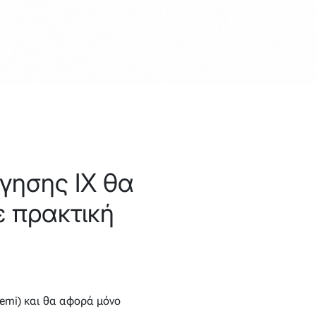
γησης ΙΧ θα
ε πρακτική
demi) και θα αφορά μόνο