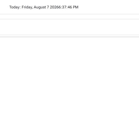
Skip
Today: Friday, August 7 2026
6
:
37
:
47
PM
to
content