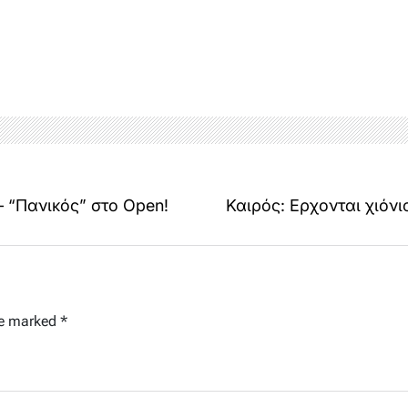
 “Πανικός” στο Open!
Καιρός: Ερχονται χιόν
re marked
*