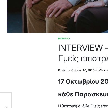
ΘΕΑΤΡΟ
POSTED
IN
INTERVIEW –
Εμείς επιστρ
Posted on
October 10, 2025
by
Μάκης
17 Οκτωβρίου 20
κάθε Παρασκευή
Η θεατρική ομάδα Εμείς επα