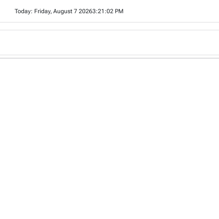
Skip
Today: Friday, August 7 2026
3
:
21
:
04
PM
to
content