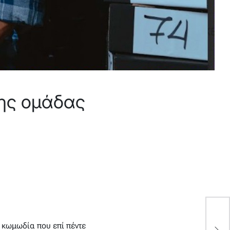
ης ομάδας
η κωμωδία που επί πέντε