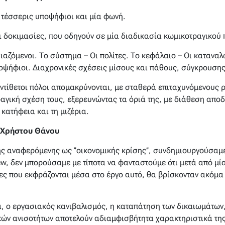
 τέσσερις υποψήφιοι και μία φωνή.
αι δοκιμασίες, που οδηγούν σε μία διαδικασία κωμικοτραγικού
σιαζόμενοι. Το σύστημα – Οι πολίτες. Το κεφάλαιο – Οι καταναλ
ποψήφιοι. Διαχρονικές σχέσεις μίσους και πάθους, σύγκρουσης
αντίθετοι πόλοι απομακρύνονται, με σταθερά επιταχυνόμενους 
αγική σχέση τους, εξερευνώντας τα όριά της, με διάθεση απο
κατήφεια και τη μιζέρια.
 Χρήστου Θάνου
ής αναφερόμενης ως ‘’οικονομικής κρίσης’’, συνδημιουργούσαμ
erview, δεν μπορούσαμε με τίποτα να φανταστούμε ότι μετά από μί
ες που εκφράζονται μέσα στο έργο αυτό, θα βρίσκονταν ακόμα 
, ο εργασιακός κανιβαλισμός, η καταπάτηση των δικαιωμάτων
κών ανισοτήτων αποτελούν αδιαμφισβήτητα χαρακτηριστικά της 