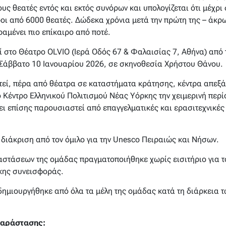
υς θεατές εντός και εκτός συνόρων και υπολογίζεται ότι μέχρι
ι από 6000 θεατές. Δώδεκα χρόνια μετά την πρώτη της – άκρω
αμένει πιο επίκαιρo από ποτέ.
 στο Θέατρο OLVIO (Ιερά Οδός 67 & Φαλαισίας 7, Αθήνα) από
Σάββατο 10 Ιανουαρίου 2026, σε σκηνοθεσία Χρήστου Θάνου.
τεί, πέρα από θέατρα σε καταστήματα κράτησης, κέντρα απεξά
ο Κέντρο Ελληνικού Πολιτισμού Νέας Υόρκης την χειμερινή περ
ει επίσης παρουσιαστεί από επαγγελματικές και ερασιτεχνικέ
διάκριση από τον όμιλο για την Unesco Πειραιώς και Νήσων.
στάσεων της ομάδας πραγματοποιήθηκε χωρίς εισιτήριο για το
ικης συνεισφοράς.
ημιουργήθηκε από όλα τα μέλη της ομάδας κατά τη διάρκεια τω
παράστασης: