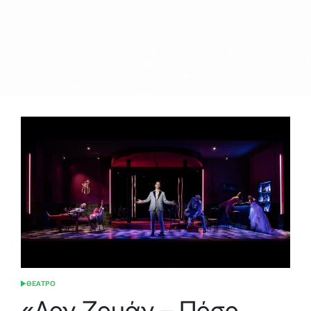
ΘΕΑΤΡΟ
POSTED
IN
«Δον Ζουάν – Πόσο