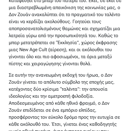
καταφεύγει στο μπαρ του πατέρα του. Εκεί, σε εκεί σε
μια διαστρεβλωμένη απεικόνιση της κοινωνίας μας, ο
Δον Ζουάν ανακαλύπτει ότι το πραγματικό του ταλέντο
είναι να κερδίζει ακολούθους. Γοητεύει τους
αποπροσανατολισμένους θαμώνες και σχηματίζει μια
λατρεία γύρω από την προσωπικότητά του. Καθώς το
μπαρ μετατρέπεται σε “Εκκλησία”, χώρος έκφρασης
μιας New Age Cult (αίρεση), και οι ακόλουθοι του
γίνονται όλο και πιο αφοσιωμένοι, τα όρια μεταξύ
πίστης και χειραγώγησης γίνονται θολά.
Σε αυτήν την ανανεωμένη εκδοχή του ήρωα, ο Δον
Ζουάν γίνεται το απόλυτο σύμβολο της εποχής μας,
κατέχοντας δύο κρίσιμα “ταλέντα”: την απουσία
ιδεολογίας και την αμετροεπή φιλοδοξία.
Αποδεσμευμένος από κάθε ηθικό φραγμό, ο Δον
Ζουάν επιδίδεται σε ένα εμπόριο ελπίδας,
προσφέροντας τον εύκολο δρόμο προς την ευτυχία σε
κάθε ακόλουθό του. Έτσι, γίνεται ένας καθοδηγητής