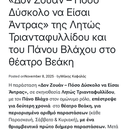
Δύσκολο να Είσαι
Άντρας» της Λητώς
Τριανταφυλλίδου και
του Πάνου Βλάχου στο
θέατρο Βεάκη
Posted on
November 8, 2025
by
Μάκης Κεφαλάς
Η παράσταση
«Δον Ζουάν – Πόσο Δύσκολο να Είσαι
Άντρας»,
σε σκηνοθεσία
Λητώς Τριανταφυλλίδου
,
με τον
Πάνο Βλάχο
στον ομώνυμο ρόλο,
επέστρεψε
για δεύτερη χρονιά
στο
θέατρο Βεάκη,
για
περιορισμένο αριθμό παραστάσεων
(κάθε
Παρασκευή, Σάββατο & Κυριακή)
, με ένα
θριαμβευτικό πρώτο διήμερο παραστάσεων.
Μετά