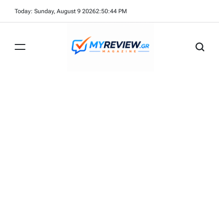
Skip
Today: Sunday, August 9 2026
2
:
50
:
45
PM
to
content