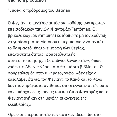
Gaumont production
“
Judex, ο πρόδρομος του Batman.
Ο Φεγιάντ, ο μεγάλος αυτός σκηνοθέτης των πρώτων
επεισοδιακών ταινιών (Φαντομάς/Fantômas, Οι
βρικόλακες/Les vampires) κατόρθωσε με τον Ζούντεξ
να γυρίσει μια ταινία όπου η περιπέτεια γινόταν κάτι
το θαυμαστό, έπαιρνε μορφή ελευθερίας,
επαναστατικότητας, σουρεαλιστικής
συνειδητοποίησης. «Οι αιώνιοι λογοκριτές», όπως
γράφει ο Άδωνις Κύρου στο θαυμάσιο βιβλίο του Ο
σουρεαλισμός στον κινηματογράφο, «δεν είχαν
καταλάβει ότι για τον Φεγιάντ, το Κακό και το Καλό
δεν ήταν πράγματα αντίθετα, ότι οι έννοιες αυτές ούτε
καν υπήρχαν στις ταινίες του και ότι ο Φαντομάς και ο
Φεγιάντ ανήκαν στη μεγάλη οικογένεια της
ελευθερίας».
Όμως οι υπερασπιστές των αστικών ιδεωδών, στο