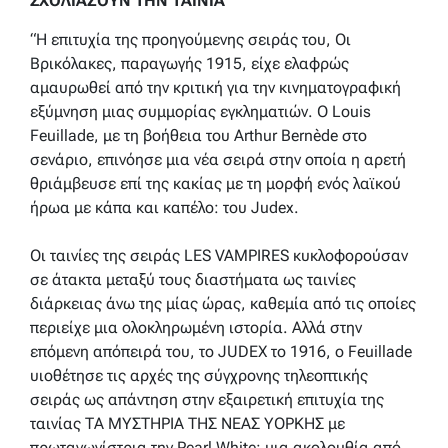
ΣΧΟΛΙΑΖΟΥΝ ΤΗΝ ΤΑΙΝΙΑ
“
Η επιτυχία της προηγούμενης σειράς του, Οι
Βρικόλακες, παραγωγής 1915, είχε ελαφρώς
αμαυρωθεί από την κριτική για την κινηματογραφική
εξύμνηση μιας συμμορίας εγκληματιών. Ο Louis
Feuillade, με τη βοήθεια του Arthur Bernède στο
σενάριο, επινόησε μια νέα σειρά στην οποία η αρετή
θριάμβευσε επί της κακίας με τη μορφή ενός λαϊκού
ήρωα με κάπα και καπέλο: του Judex.
Οι ταινίες της σειράς LES VAMPIRES κυκλοφορούσαν
σε άτακτα μεταξύ τους διαστήματα ως ταινίες
διάρκειας άνω της μίας ώρας, καθεμία από τις οποίες
περιείχε μια ολοκληρωμένη ιστορία. Αλλά στην
επόμενη απόπειρά του, το JUDEX το 1916, ο Feuillade
υιοθέτησε τις αρχές της σύγχρονης τηλεοπτικής
σειράς ως απάντηση στην εξαιρετική επιτυχία της
ταινίας ΤΑ ΜΥΣΤΗΡΙΑ ΤΗΣ ΝΕΑΣ ΥΟΡΚΗΣ με
πρωταγωνίστρια την Pearl White: μια ακολουθία από