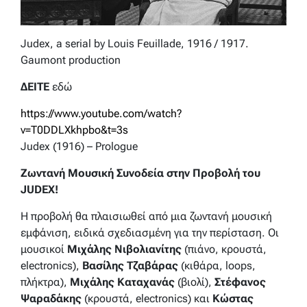
Judex, a serial by Louis Feuillade, 1916 / 1917.
Gaumont production
ΔΕΙΤΕ
εδώ
https://www.youtube.com/watch?
v=T0DDLXkhpbo&t=3s
Judex (1916) – Prologue
Ζωντανή Μουσική Συνοδεία στην Προβολή του
JUDEX!
Η προβολή θα πλαισιωθεί από μια ζωντανή μουσική
εμφάνιση, ειδικά σχεδιασμένη για την περίσταση. Οι
μουσικοί
Μιχάλης Νιβολιανίτης
(πιάνο, κρουστά,
electronics),
Βασίλης Τζαβάρας
(κιθάρα, loops,
πλήκτρα),
Μιχάλης Καταχανάς
(βιολί),
Στέφανος
Ψαραδάκης
(κρουστά, electronics) και
Κώστας