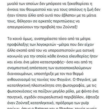
μυαλό των οποίων δεν μπόρεσε να ξεκαθαρίσει η
έννοια του θαυμαστού και για τους οποίους η ζωή δεν
ήταν τίποτα άλλο από αυτό που έβλεπαν με τα μάτια
τους, θέλησαν σε αρκετές περιπτώσεις να
απαγορεύσουν την προβολή του Ζούντεξ!
Το κοινό όμως, ανεπηρέαστο τόσο από τα μέτρα
προφύλαξης των λογοκριτών –μέτρα που δεν είχαν
άλλο σκοπό από του να υπερασπιστούν μια αστική
κοινωνία για την οποία κάθε έννοια ελευθερίας ήταν
και είναι ένα μέσο καταστροφής– όσο και από τη
σνομπιστική απόσταση των αυτοαποκαλούμενων
διανοουμένων, υποστήριξε με τον πιο θερμό
ενθουσιασμό τις ταινίες του Φεγιάντ. Ο Φεγιάντ, με
καταπληκτική πλαστικότητα στη φωτογραφία, με τις
φωτοσκιάσεις να παίζουν μεγάλο ρόλο, με φόντο ένα
ποιητικό, σχεδόν σουρεαλιστικό περιβάλλον, έφτιαξε
έναν Ζούντεξ καταπληκτικό, πρόδρομο των pulp
ηρώων, όπως ο Batman και ο Shadow, ταινία χωρίς