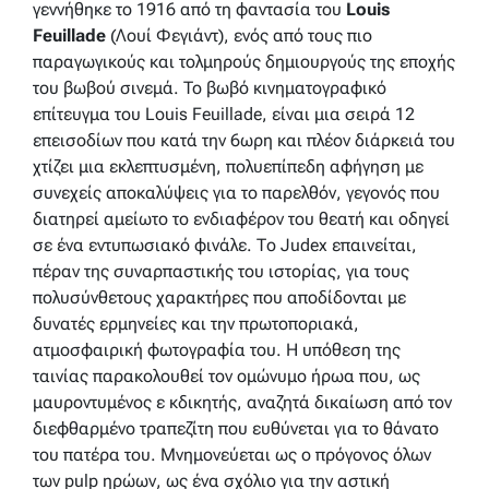
γεννήθηκε το 1916 από τη φαντασία του
Louis
Feuillade
(Λουί Φεγιάντ), ενός από τους πιο
παραγωγικούς και τολμηρούς δημιουργούς της εποχής
του βωβού σινεμά. To βωβό κινηματογραφικό
επίτευγμα του Louis Feuillade, είναι μια σειρά 12
επεισοδίων που κατά την 6ωρη και πλέον διάρκειά του
χτίζει μια εκλεπτυσμένη, πολυεπίπεδη αφήγηση με
συνεχείς αποκαλύψεις για το παρελθόν, γεγονός που
διατηρεί αμείωτο το ενδιαφέρον του θεατή και οδηγεί
σε ένα εντυπωσιακό φινάλε. Το Judex επαινείται,
πέραν της συναρπαστικής του ιστορίας, για τους
πολυσύνθετους χαρακτήρες που αποδίδονται με
δυνατές ερμηνείες και την πρωτοποριακά,
ατμοσφαιρική φωτογραφία του. Η υπόθεση της
ταινίας παρακολουθεί τον ομώνυμο ήρωα που, ως
μαυροντυμένος ε κδικητής, αναζητά δικαίωση από τον
διεφθαρμένο τραπεζίτη που ευθύνεται για το θάνατο
του πατέρα του. Μνημονεύεται ως ο πρόγονος όλων
των pulp ηρώων, ως ένα σχόλιο για την αστική