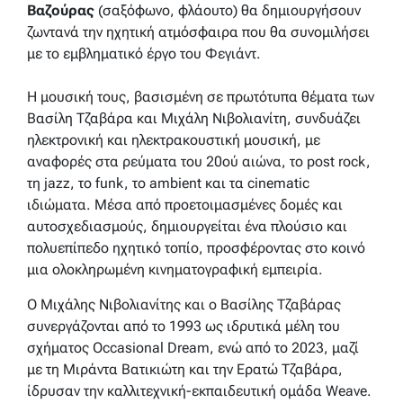
Βαζούρας
(σαξόφωνο, φλάουτο) θα δημιουργήσουν
ζωντανά την ηχητική ατμόσφαιρα που θα συνομιλήσει
με το εμβληματικό έργο του Φεγιάντ.
Η μουσική τους, βασισμένη σε πρωτότυπα θέματα των
Βασίλη Τζαβάρα και Μιχάλη Νιβολιανίτη, συνδυάζει
ηλεκτρονική και ηλεκτρακουστική μουσική, με
αναφορές στα ρεύματα του 20ού αιώνα, το post rock,
τη jazz, το funk, το ambient και τα cinematic
ιδιώματα. Μέσα από προετοιμασμένες δομές και
αυτοσχεδιασμούς, δημιουργείται ένα πλούσιο και
πολυεπίπεδο ηχητικό τοπίο, προσφέροντας στο κοινό
μια ολοκληρωμένη κινηματογραφική εμπειρία.
Ο Μιχάλης Νιβολιανίτης και ο Βασίλης Τζαβάρας
συνεργάζονται από το 1993 ως ιδρυτικά μέλη του
σχήματος Occasional Dream, ενώ από το 2023, μαζί
με τη Μιράντα Βατικιώτη και την Ερατώ Τζαβάρα,
ίδρυσαν την καλλιτεχνική-εκπαιδευτική ομάδα Weave.