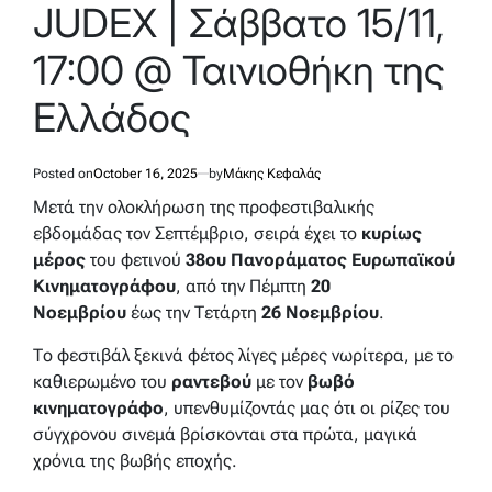
JUDEX | Σάββατο 15/11,
17:00 @ Ταινιοθήκη της
Ελλάδος
Posted on
October 16, 2025
by
Μάκης Κεφαλάς
Μετά την ολοκλήρωση της προφεστιβαλικής
εβδομάδας τον Σεπτέμβριο, σειρά έχει το
κυρίως
μέρος
του φετινού
38ου Πανοράματος Ευρωπαϊκού
Κινηματογράφου
, από την Πέμπτη
20
Νοεμβρίου
έως την Τετάρτη
26 Νοεμβρίου
.
Το φεστιβάλ ξεκινά φέτος λίγες μέρες νωρίτερα, με το
καθιερωμένο του
ραντεβού
με τον
βωβό
κινηματογράφο
, υπενθυμίζοντάς μας ότι οι ρίζες του
σύγχρονου σινεμά βρίσκονται στα πρώτα, μαγικά
χρόνια της βωβής εποχής.