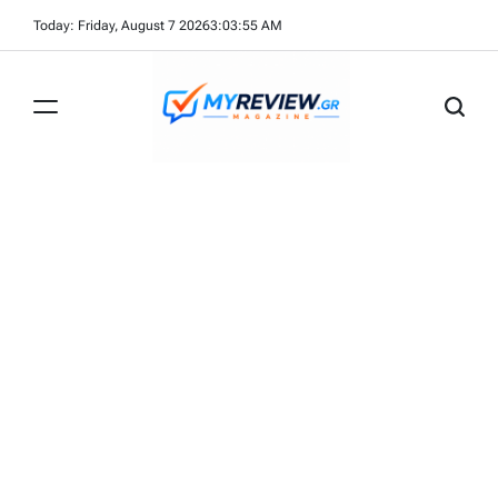
Skip
Today: Friday, August 7 2026
3
:
03
:
56
AM
to
content