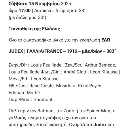
Σάββατο 15 Νοεμβρίου
2025
ώρα
17:00
| Διάρκεια: 6 ώρες και 23′
(με διάλειμμα 30′)
Ταινιοθήκη της Ελλάδος
Όλο το φωτογραφικό υλικό για την εκδήλωση
ΕΔΩ
JUDEX | ΓΑΛΛΙΑ/FRANCE – 1916 – μ&α/b&w – 383′
Σκην./Dir.: Louis Feuillade | Σεν./Scr.: Arthur Bernède,
Louis Feuillade Φωτ./Cin.: André Glatti, Léon Klausse |
Μοντ./Ed.: Léon Klausse
Ηθ./Cast: René Cresté, Musidora, René Poyen,
Édouard Mathé
Παρ./Prod.: Gaumont
Πολύ πριν τον Batman, τον Zorro ή τον Spider-Man, ο
γαλλικός κινηματογράφος είχε τον δικό του
μυστηριώδη, λαϊκό εκδικητή. Ονομάζεται
Judex
και