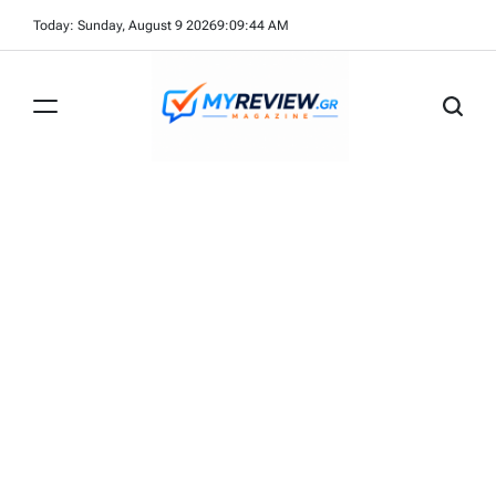
Skip
Today: Sunday, August 9 2026
9
:
09
:
44
AM
to
content