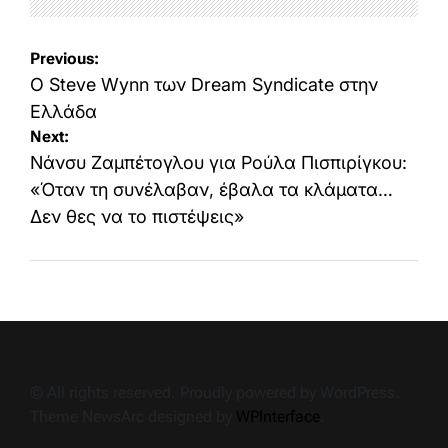
Post
Previous:
navigation
O Steve Wynn των Dream Syndicate στην
Ελλάδα
Next:
Νάνσυ Ζαμπέτογλου για Ρούλα Πισπιρίγκου:
«Όταν τη συνέλαβαν, έβαλα τα κλάματα…
Δεν θες να το πιστέψεις»
© All rights reserved. Proudly powered by WordPress.
Theme NewsArc designed by
WPInterface
.