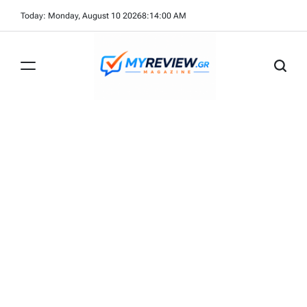
Skip
Today: Monday, August 10 2026
8
:
14
:
00
AM
to
content