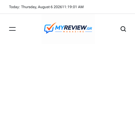
Skip
Today: Thursday, August 6 2026
11
:
19
:
02
AM
to
content