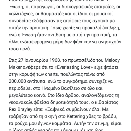
Ένωση, οι παραγωγοί, οι δισκογραφικές εταιρείες, οι
καλλιτέχνες, οι θαυμαστές και οι ίδιοι οι μουσικοί
συνοδείας εξέφρασαν τις απόψεις τους σχετικά με
αυτήν την πρακτική. Ίσως χωρίς να προκαλεί έκπληξη,
ενώ η Ένωση ήταν αντίθετη με αυτή την πρακτική, τα
άλλα ενδιαφερόμενα μέρη δεν φάνηκαν να ανησυχούν
τόσο πολύ.
Στις 27 Ιανουαρίου 1968, το πρωτοσέλιδο του Melody
Maker ανέφερε ότι το «Everlasting Love» είχε φτάσει
στην κορυφή των charts, πουλώντας πάνω από
200.000 αντίτυπα, ενώ το συγκρότημα συνέχιζε να
περιοδεύει στο Ηνωμένο Βασίλειο σε όλο και
μεγαλύτερο κοινό. Στο ίδιο άρθρο, αναλογιζόμενος τη
νεοανακαλυφθείσα δημοτικότητά τους, ο κιθαρίστας
Rex Brayley είπε: «Ξαφνικά συμβαίνουν όλα. Με
τράβηξαν από τη σκηνή στο Kettering χθες το βράδυ,
τα ρούχα μου έγιναν κομμάτια. Αυτήν την στιγμή, είμαι
ο ίδιος απλός νεαρός που ήμουν μιάμιση ώρα