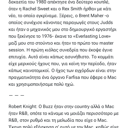
δεκαετία του 1980 απέκτησε ένα δεύτερο κουπλέ,
όταν η Rachel Sweet και ο Rex Smith ήρθαν με κάτι
νέο, το οποίο εγκρίναμε. Ξέρεις, ο Brent Maher -ο
οποίος συνέχισε κάνοντας παραγωγές στους Judds
και ήταν ο μηχανικός μου στο δημιουργικό εργαστήρι
που ξεκίνησε το 1976- έκανε το «Everlasting Love»
μαζί μου στο στούντιο και ήταν το πρώτο του master
session. Η πρώτη κιόλας συνεδρία που έκοψε έγινε
επιτυχία. Αυτό είναι κάπως ασυνήθιστο. Το κομμάτι
είχε μερικούς ήχους που, για κείνη την περίοδο, ήταν
κάπως καινοτομικοί. Ο ήχος των εγχόρδων είναι στην
πραγματικότητα ένα όργανο Farfisa που έφερε ο Mac
και χρησιμοποιήσαμε πολύ ηχώ.
— — —
Robert Knight: Ο Buzz ήταν στην country αλλά ο Mac
ήταν R&B, οπότε το κάναμε να μοιάζει περισσότερο με
R&B, στον ρυθμό και τη μελωδία που είχε ο Mac.
Έκανα πολύ εξάσκηση σ’ αυτό με τον Mac, καθώς είχε