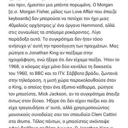
και πριν, ήμασταν μια μπάντα πορωμένη. Ο Morgan
[σ.σ. Morgan Fisher, μέλος των Love Affair που έπαιζε
keyboards] δεν μπορούσε να πετύχει τον ήχο μιας
40μελούς ορχήστρας μ’ ένα όργανο Hammond, αλλά
στις συναυλίες τα σπάγαμε ροκάροντας. Λίγο
παράδοξο αυτό. Το συγκρότημα δεν ήταν τόσο
ανήσυχο γι’ αυτή την προσέγγιση των πραγμάτων. Μας
ρώτησε ο Jonathan King αν παίξαμε στην
ηχογράφηση, ενώ ήξερε ότι δεν είχαμε παίξει. Ήταν το
1968, ο κόσμος είχε μόνο δύο κανάλια τη δεκαετία
του 1960, το BBC και το ITV. Σάββατο βράδυ, ζωντανά
στην τηλεόραση, η μισή χώρα παρακολουθούσε όταν
ο King, ο οποίος ήταν ένα έξυπνο κάθαρμα, ρώτησε
τον μπασίστα, Mick Jackson, αν το συγκρότημα έπαιξε
όντως στον δίσκο. Ήξερε ότι δεν είχαν παίξει και ότι
είχα τραγουδήσει σ’ αυτό, αλλά χρησιμοποιώντας
μουσικούς συνοδείας σαν τον σπουδαίο Clem Cattini
στα drums. Τέλος πάντων, ο μπασίστας σκόνταψε