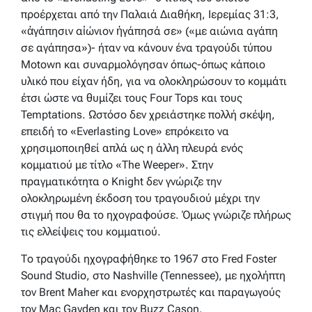
προέρχεται από την Παλαιά Διαθήκη, Ιερεμίας 31:3,
«ἀγάπησιν αἰώνιον ἠγάπησά σε» («με αιώνια αγάπη
σε αγάπησα»)- ήταν να κάνουν ένα τραγούδι τύπου
Motown και συναρμολόγησαν όπως-όπως κάποιο
υλικό που είχαν ήδη, για να ολοκληρώσουν το κομμάτι
έτσι ώστε να θυμίζει τους Four Tops και τους
Temptations. Ωστόσο δεν χρειάστηκε πολλή σκέψη,
επειδή το «Everlasting Love» επρόκειτο να
χρησιμοποιηθεί απλά ως η άλλη πλευρά ενός
κομματιού με τίτλο «The Weeper». Στην
πραγματικότητα ο Knight δεν γνώριζε την
ολοκληρωμένη έκδοση του τραγουδιού μέχρι την
στιγμή που θα το ηχογραφούσε. Όμως γνώριζε πλήρως
τις ελλείψεις του κομματιού.
Το τραγούδι ηχογραφήθηκε το 1967 στο Fred Foster
Sound Studio, στο Nashville (Tennessee), με ηχολήπτη
τον Brent Maher και ενορχηστρωτές και παραγωγούς
τον Mac Gayden και τον Buzz Cason.