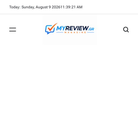
Skip
Today: Sunday, August 9 2026
11
:
39
:
22
AM
to
content