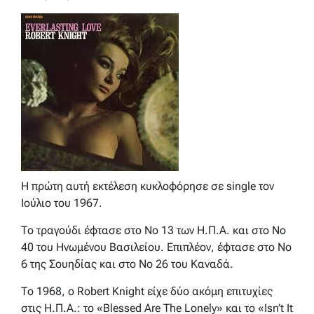
Η πρώτη αυτή εκτέλεση κυκλοφόρησε σε single τον
Ιούλιο του 1967.
Το τραγούδι έφτασε στο No 13 των Η.Π.Α. και στο No
40 του Ηνωμένου Βασιλείου. Επιπλέον, έφτασε στο No
6 της Σουηδίας και στο No 26 του Καναδά.
Το 1968, ο Robert Knight είχε δύο ακόμη επιτυχίες
στις Η.Π.Α.: το «Blessed Are The Lonely» και το «Isn’t It