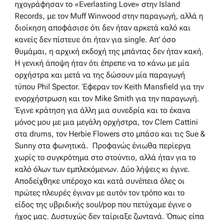
ηχογράφησαν το «Everlasting Love» στην Island
Records, με τον Muff Winwood στην παραγωγή, αλλά η
διοίκηση αποφάσισε ότι δεν ήταν αρκετά καλό και
κανείς δεν πίστευε ότι ήταν για single. Απ’ όσο
θυμάμαι, η αρχική εκδοχή της μπάντας δεν ήταν κακή.
Η γενική άποψη ήταν ότι έπρεπε να το κάνω με μία
ορχήστρα και μετά να της δώσουν μία παραγωγή
τύπου Phil Spector. Έφεραν τον Keith Mansfield για την
ενορχήστρωση και τον Mike Smith για την παραγωγή.
Έγινε κράτηση για άλλη μια συνεδρία και το έκανα
μόνος μου με μια μεγάλη ορχήστρα, τον Clem Cattini
στα drums, τον Herbie Flowers στο μπάσο και τις Sue &
Sunny στα φωνητικά. Προφανώς ένιωθα περίεργα
χωρίς το συγκρότημα στο στούντιο, αλλά ήταν για το
καλό όλων των εμπλεκόμενων. Δύο λήψεις κι έγινε.
Αποδείχθηκε υπέροχο και κατά συνέπεια όλες οι
πρώτες πλευρές έγιναν με αυτόν τον τρόπο και το
είδος της υβριδικής soul/pop που πετύχαμε έγινε ο
ήχος μας. Δυστυχώς δεν ταίριαξε ζωντανά. Όπως είπα