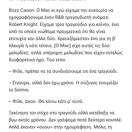
Buzz Cason: Ο Mac κι εγώ είχαμε την ευκαιρία να
ηχογραφήσουμε έναν R&B τραγουδιστή ονόματι
Robert Knight. Είχαμε τρία τραγούδια για κείνον, ένα
από τα οποία νιώθαμε πραγματικά ότι θα γίνει
επιτυχία και άλλα δύο. Χρειαζόμασταν ένα για τη β’
πλευρά ή κάτι τέτοιο. [Ο Mac] είχε αυτές τις δύο
μελωδίες, απλά υπέροχες μελωδίες που είχαν εντελώς
διαφορετικό ήχο. Του είπα:
– Φίλε, πρέπει να τα συνδυάσουμε σε ένα τραγούδι.
– Σίγουρα, αλλά δεν έχω χρόνο. Η σύζυγος ετοιμάζει
το δείπνο.
– Φίλε, άκου. Θα κάνω κάτι μ’ αυτό.
Ξεκίνησα τον στίχο στο τραγούδι αλλά κατέληξα να
βγω εκτός χρόνου. Δεν γράψαμε ποτέ δεύτερο κουπλέ.
Απλά έκαναν «ουου» στην ηχογράφηση. Μόλις τη