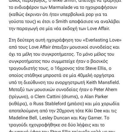
άλλος παραγωγός, ο Mike Smith, απέτυχε να τραβήξει
το ενδιαφέρον των Marmalade να το ηχογραφήσουν
(καθώς έκριναν ότι ήταν υπερβολικά pop για τα
γούστα τους) κι έτσι ο Smith αποφάσισε να αναλάβει
την παραγωγή σε μία νέα εκδοχή των Love Affair.
Στη δεύτερη αυτή ηχογράφηση του «Everlasting Love»
από τους Love Affair έπαιξαν μουσικοί συνοδείας και
όχι τα μέλη του συγκροτήματος. Το μόνο μέλος του
συγκροτήματος που συμμετείχε ήταν ο βασικός
τραγουδιστής τους, ο 16χρονος τότε Steve Ellis, ο
οποίος στάθηκε μπροστά σε μία 40μελή ορχήστρα
υπό τη διεύθυνση του ενορχηστρωτή Keith Mansfield.
Μεταξύ των μουσικών συνοδείας ήταν ο Peter Ahern
(τρίγωνο), ο Clem Cattini (drums), ο Alan Parker
(κιθάρα), ο Russ Stableford (μπάσο) και μία χορωδία
αποτελούμενη από την 20χρονη τότε Kiki Dee και τις
Madeline Bell, Lesley Duncan και Kay Garner. Το
τραγούδι ηχογραφήθηκε σε δύο λήψεις και το
φωνητικό ύφος του Steve Ellis ταίριαξε καλά με την