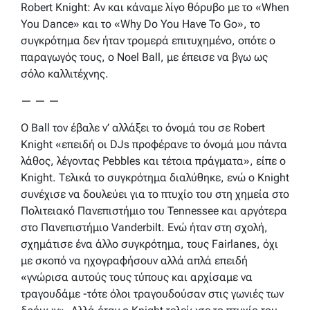
Robert Knight: Αν και κάναμε λίγο θόρυβο με το «When
You Dance» και το «Why Do You Have To Go», το
συγκρότημα δεν ήταν τρομερά επιτυχημένο, οπότε ο
παραγωγός τους, ο Noel Ball, με έπεισε να βγω ως
σόλο καλλιτέχνης.
— — —
Ο Ball τον έβαλε ν’ αλλάξει το όνομά του σε Robert
Knight «επειδή οι DJs προφέρανε το όνομά μου πάντα
λάθος, λέγοντας Pebbles και τέτοια πράγματα», είπε ο
Knight. Τελικά το συγκρότημα διαλύθηκε, ενώ ο Knight
συνέχισε να δουλεύει για το πτυχίο του στη χημεία στο
Πολιτειακό Πανεπιστήμιο του Tennessee και αργότερα
στο Πανεπιστήμιο Vanderbilt. Ενώ ήταν στη σχολή,
σχημάτισε ένα άλλο συγκρότημα, τους Fairlanes, όχι
με σκοπό να ηχογραφήσουν αλλά απλά επειδή
«γνώρισα αυτούς τους τύπους και αρχίσαμε να
τραγουδάμε -τότε όλοι τραγουδούσαν στις γωνιές των