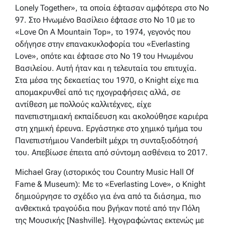
Lonely Together», τα οποία έφτασαν αμφότερα στο No
97. Στο Ηνωμένο Βασίλειο έφτασε στο No 10 με το
«Love On A Mountain Top», το 1974, γεγονός που
οδήγησε στην επανακυκλοφορία του «Everlasting
Love», οπότε και έφτασε στο No 19 του Ηνωμένου
Βασιλείου. Αυτή ήταν και η τελευταία του επιτυχία.
Στα μέσα της δεκαετίας του 1970, ο Knight είχε πια
απομακρυνθεί από τις ηχογραφήσεις αλλά, σε
αντίθεση με πολλούς καλλιτέχνες, είχε
πανεπιστημιακή εκπαίδευση και ακολούθησε καριέρα
στη χημική έρευνα. Εργάστηκε στο χημικό τμήμα του
Πανεπιστήμιου Vanderbilt μέχρι τη συνταξιοδότησή
του. Απεβίωσε έπειτα από σύντομη ασθένεια το 2017.
Michael Gray (ιστορικός του Country Music Hall Of
Fame & Museum): Με το «Everlasting Love», ο Knight
δημιούργησε το σχέδιο για ένα από τα διάσημα, πιο
ανθεκτικά τραγούδια που βγήκαν ποτέ από την Πόλη
της Μουσικής [Nashville]. Ηχογραφώντας εκτενώς με