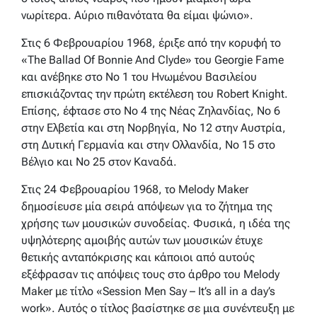
νωρίτερα. Αύριο πιθανότατα θα είμαι ψώνιο».
Στις 6 Φεβρουαρίου 1968, έριξε από την κορυφή το
«The Ballad Of Bonnie And Clyde» του Georgie Fame
και ανέβηκε στο No 1 του Ηνωμένου Βασιλείου
επισκιάζοντας την πρώτη εκτέλεση του Robert Knight.
Επίσης, έφτασε στο No 4 της Νέας Ζηλανδίας, No 6
στην Ελβετία και στη Νορβηγία, No 12 στην Αυστρία,
στη Δυτική Γερμανία και στην Ολλανδία, No 15 στο
Βέλγιο και No 25 στον Καναδά.
Στις 24 Φεβρουαρίου 1968, το Melody Maker
δημοσίευσε μία σειρά απόψεων για το ζήτημα της
χρήσης των μουσικών συνοδείας. Φυσικά, η ιδέα της
υψηλότερης αμοιβής αυτών των μουσικών έτυχε
θετικής ανταπόκρισης και κάποιοι από αυτούς
εξέφρασαν τις απόψεις τους στο άρθρο του Melody
Maker με τίτλο «Session Men Say – It’s all in a day’s
work». Αυτός ο τίτλος βασίστηκε σε μια συνέντευξη με