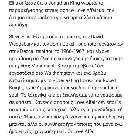
Ellis δήλωσε ότι ο Jonathan King γνώριζε το
παρασκήνιο της επιτυχίας των Love Affair και την
έστησε στον Jackson για να προκαλέσει κάποια
διαμάχη.
Steve Ellis: Είχαμε δύο managers, τον David
Wedgebury και τον John Cokell, οι οποίοι εργάζονταν
στην Decca, περίπου το 1966-1967, και είχανε
πρόσβαση σε όλες τις εισαγωγές της δισκογραφικής
εταιρείας Monument. Κάναμε πρόβες σ’ ένα
εργοστάσιο στο Walthamstow και ένα βράδυ
εμφανίστηκαν με το «Everlasting Love» του Robert
Knight, ενός Αμερικανού τραγουδιστή της southern
soul. Το λάτρεψα κι έτσι ξεκινήσαμε να το γράφουμε
σε κασέτα. Κανένας από τους Love Affair δεν έπαιξε
σε καμία από τις επιτυχίες, αλλά εγώ τραγούδησα σ’
αυτές. Ήμασταν μια καλή ζωντανή και αρκετά δεμένη
μπάντα, αλλά οι συνθήκες ήταν τέτοιες που μόνο εγώ
ήμουν στις ηχογραφήσεις. Οι Love Affair