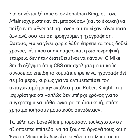
— — —
Στη συνέντευξή τους στον Jonathan King, οι Love
Affair ισχυρίστηκαν ότι μπορούσαν (και το έκαναν) να
παίξουν το «Everlasting Love» και το είχαν κάνει τόσο
ζωντανά όσο και σε προηγούμενη ηχογράφηση.
Ωστόσο, για να γίνει χωρίς λάθη έπρεπε να τους δοθεί
χρόνος, κάτι που οι managers και η δισκογραφική
εταιρεία δεν ήταν διατεθειμένοι να κάνουν. Ο Mike
Smith εξήγησε ότι η CBS απασχόλησε μουσικούς
συνοδείας επειδή το κομμάτι έπρεπε να ηχογραφηθεί
σε μία μέρα, κυρίως για να αντιμετωπίσει τον
ανταγωνισμό με την εκτέλεση του Robert Knight, και
ισχυρίστηκε ότι «απλώς δεν υπήρχε χρόνος για το
συγκρότημα να μάθει έγκαιρα τη διασκευή, οπότε
χρησιμοποιήσαμε μουσικούς συνοδείας».
Τα μέλη των Love Affair μπορούσαν, τουλάχιστον σε
αξιοπρεπές επίπεδο, να παίξουν τα όργανά τους και η
Ένωση Μουσικών δεν είχε κανένα πρόβλημα με τα