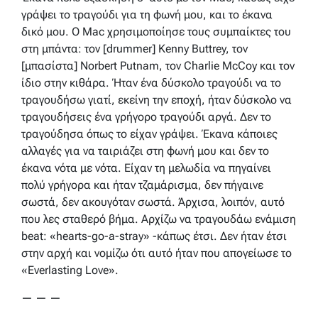
γράψει το τραγούδι για τη φωνή μου, και το έκανα
δικό μου. Ο Mac χρησιμοποίησε τους συμπαίκτες του
στη μπάντα: τον [drummer] Kenny Buttrey, τον
[μπασίστα] Norbert Putnam, τον Charlie McCoy και τον
ίδιο στην κιθάρα. Ήταν ένα δύσκολο τραγούδι να το
τραγουδήσω γιατί, εκείνη την εποχή, ήταν δύσκολο να
τραγουδήσεις ένα γρήγορο τραγούδι αργά. Δεν το
τραγούδησα όπως το είχαν γράψει. Έκανα κάποιες
αλλαγές για να ταιριάζει στη φωνή μου και δεν το
έκανα νότα με νότα. Είχαν τη μελωδία να πηγαίνει
πολύ γρήγορα και ήταν τζαμάρισμα, δεν πήγαινε
σωστά, δεν ακουγόταν σωστά. Άρχισα, λοιπόν, αυτό
που λες σταθερό βήμα. Αρχίζω να τραγουδάω ενάμιση
beat: «hearts-go-a-stray» -κάπως έτσι. Δεν ήταν έτσι
στην αρχή και νομίζω ότι αυτό ήταν που απογείωσε το
«Everlasting Love».
— — —