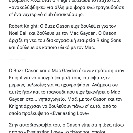
δρόμων». Αλλά όταν ο Knight τελείωσε το πτυχίο του,
«ανακαλύφθηκε» για άλλη μια φορά ενώ τραγουδούσε
σ’ ένα νυχτερινό club διασκέδασης.
Robert Knight: Ο Buzz Cason είχε δουλέψει για τον
Noel Ball και δούλευε με τον Mac Gayden. Ο Cason
άρχιζε τη νέα του δισκογραφική εταιρεία Rising Sons
και δούλευε σε κάποιο υλικό με τον Mac.
— — —
Ο Buzz Cason και ο Mac Gayden έκαναν πρόταση στον
Knight για να υπογράψει μαζί τους και έφτιαξαν
μερικές μελωδίες για να ηχογραφήσει. Ανάμεσα σε
αυτές ήταν και το τραγούδι που είχε ξεκινήσει ο Mac
Gayden στο… νηπιαγωγείο. Μαζί με τον Cason και τον
Knight άρχισαν να δουλεύουν πάνω σ’ αυτό, από το
οποίο προέκυψε το «Everlasting Love».
Στην αυτοβιογραφία του, ο Cason είπε ότι η ιδέα πίσω
από το «Everlasting Love» -ο τίτλος του οποίου