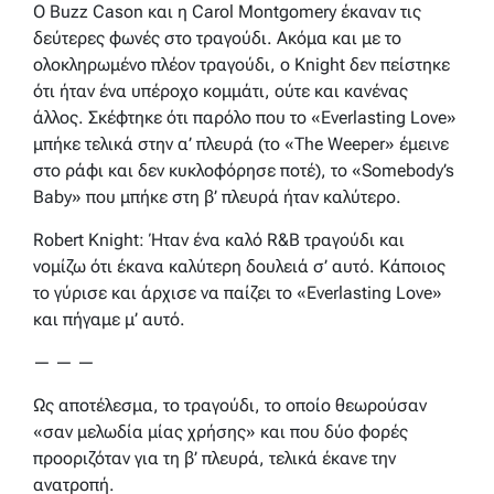
Ο Buzz Cason και η Carol Montgomery έκαναν τις
δεύτερες φωνές στο τραγούδι. Ακόμα και με το
ολοκληρωμένο πλέον τραγούδι, ο Knight δεν πείστηκε
ότι ήταν ένα υπέροχο κομμάτι, ούτε και κανένας
άλλος. Σκέφτηκε ότι παρόλο που το «Everlasting Love»
μπήκε τελικά στην α’ πλευρά (το «The Weeper» έμεινε
στο ράφι και δεν κυκλοφόρησε ποτέ), το «Somebody’s
Baby» που μπήκε στη β’ πλευρά ήταν καλύτερο.
Robert Knight: Ήταν ένα καλό R&B τραγούδι και
νομίζω ότι έκανα καλύτερη δουλειά σ’ αυτό. Κάποιος
το γύρισε και άρχισε να παίζει το «Everlasting Love»
και πήγαμε μ’ αυτό.
— — —
Ως αποτέλεσμα, το τραγούδι, το οποίο θεωρούσαν
«σαν μελωδία μίας χρήσης» και που δύο φορές
προοριζόταν για τη β’ πλευρά, τελικά έκανε την
ανατροπή.