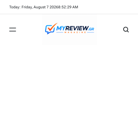
Skip
Today: Friday, August 7 2026
8
:
52
:
29
AM
to
content