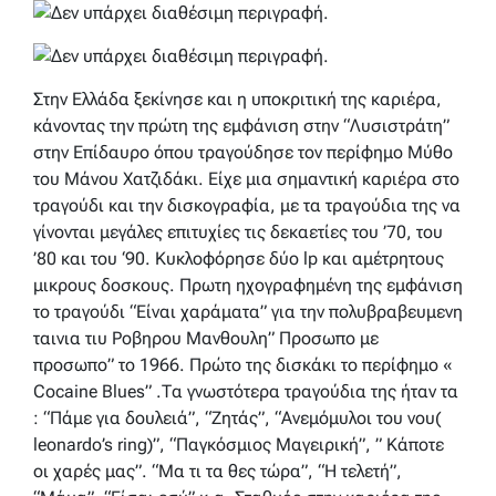
Στην Ελλάδα ξεκίνησε και η υποκριτική της καριέρα,
κάνοντας την πρώτη της εμφάνιση στην “Λυσιστράτη”
στην Επίδαυρο όπου τραγούδησε τον περίφημο Μύθο
του Μάνου Χατζιδάκι. Είχε μια σημαντική καριέρα στο
τραγούδι και την δισκογραφία, με τα τραγούδια της να
γίνονται μεγάλες επιτυχίες τις δεκαετίες του ’70, του
’80 και του ‘90. Κυκλοφόρησε δύο lp και αμέτρητους
μικρους δοσκους. Πρωτη ηχογραφημένη της εμφάνιση
το τραγούδι “Είναι χαράματα” για την πολυβραβευμενη
ταινια τιυ Ροβηρου Μανθουλη” Προσωπο με
προσωπο” το 1966. Πρώτο της δισκάκι το περίφημο «
Cocaine Blues” .Τα γνωστότερα τραγούδια της ήταν τα
: “Πάμε για δουλειά”, “Ζητάς”, “Ανεμόμυλοι του νου(
leonardo’s ring)”, “Παγκόσμιος Μαγειρική”, ” Κάποτε
οι χαρές μας”. “Μα τι τα θες τώρα”, “Η τελετή”,