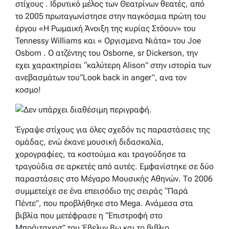
στίχους . Ιδρυτικό μέλος των Θεατρίνων θεατές, από
το 2005 πρωταγωνίστησε στην παγκόσμια πρώτη του
έργου «Η Ρωμαική Άνοιξη της κυρίας Στόουν» του
Tennessy Williams και « Οργισμενα Νιάτα» του Joe
Osborn . Ο ατζέντης του Osborne, sr Dickerson, την
εχει χαρακτηρίσει “καλύτερη Alison” στην ιστορία των
ανεβασμάτων του”Look back in anger”, ανα τον
κοσμο!
Έγραψε στίχους για όλες σχεδόν τις παραστάσεις της
ομάδας, ενώ έκανε μουσική διδασκαλία,
χορογραφίες, τα κοστούμια και τραγούδησε τα
τραγούδια σε αρκετές από αυτές. Εμφανίστηκε σε δύο
παραστάσεις στο Μέγαρο Μουσικής Αθηνών. Το 2006
συμμετείχε σε ένα επεισόδιο της σειράς “Παρά
Πέντε”, που προβλήθηκε στο Mega. Ανάμεσα στα
βιβλία που μετέφρασε η “Επιστροφή στο
Μπράιτσχεντ” του Έβελυν Βω και το βιβλιο