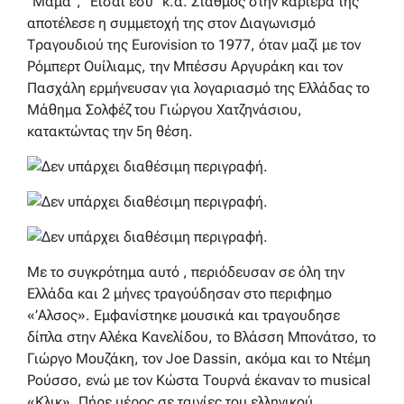
“Μάμα”, “Είσαι εσύ” κ.α. Σταθμός στην καριέρα της
αποτέλεσε η συμμετοχή της στον Διαγωνισμό
Τραγουδιού της Eurovision το 1977, όταν μαζί με τον
Ρόμπερτ Ουίλιαμς, την Μπέσσυ Αργυράκη και τον
Πασχάλη ερμήνευσαν για λογαριασμό της Ελλάδας το
Μάθημα Σολφέζ του Γιώργου Χατζηνάσιου,
κατακτώντας την 5η θέση.
Με το συγκρότημα αυτό , περιόδευσαν σε όλη την
Ελλάδα και 2 μήνες τραγούδησαν στο περιφημο
«’Αλσος». Εμφανίστηκε μουσικά και τραγουδησε
δίπλα στην Αλέκα Κανελίδου, το Βλάσση Μπονάτσο, το
Γιώργο Μουζάκη, τον Joe Dassin, ακόμα και το Ντέμη
Ρούσσο, ενώ με τον Κώστα Τουρνά έκαναν το musical
«Κλικ». Πήρε μέρος σε ταινίες του ελληνικού