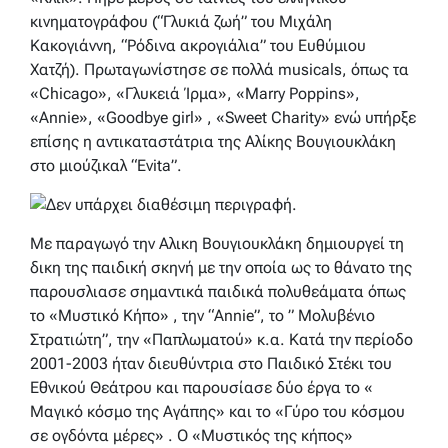
κινηματογράφου (“Γλυκιά ζωή” του Μιχάλη
Κακογιάννη, “Ρόδινα ακρογιάλια” του Ευθύμιου
Χατζή). Πρωταγωνίστησε σε πολλά musicals, όπως τα
«Chicago», «Γλυκειά Ίρμα», «Marry Poppins»,
«Annie», «Goodbye girl» , «Sweet Charity» ενώ υπήρξε
επίσης η αντικαταστάτρια της Αλίκης Βουγιουκλάκη
στο μιούζικαλ “Εvita”.
Mε παραγωγό την Αλικη Βουγιουκλάκη δημιουργεί τη
δικη της παιδική σκηνή με την οποία ως το θάνατο της
παρουσλιασε σημαντικά παιδικά πολυθεάματα όπως
το «Μυστικό Κήπο» , την “Annie”, το ” Μολυβένιο
Στρατιώτη”, την «Παπλωματού» κ.α. Κατά την περίοδο
2001-2003 ήταν διευθύντρια στο Παιδικό Στέκι του
Εθνικού Θεάτρου και παρουσίασε δύο έργα το «
Μαγικό κόσμο της Αγάπης» και το «Γύρο του κόσμου
σε ογδόντα μέρες» . Ο «Μυστικός της κήπος»