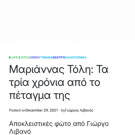
LIFE & STYLE
VIDEO
ΓΥΝΑΙΚΑ
ΘΕΑΤΡΟ
ΚΑΛΛΙΤΕΧΝΙΚΑ
POSTED
IN
Μαριάννας Τόλη: Τα
τρία χρόνια από το
πέταγμα της
Posted on
December 29, 2021
by
Γιώργος Λιβανός
Aποκλειστικές φώτο από Γιώργο
Λιβανό