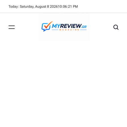
Skip
Today: Saturday, August 8 2026
10
:
06
:
21
PM
to
content