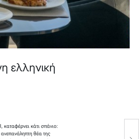
νη ελληνική
, καταφέρνει κάτι σπάνιο:
Έ
ο ανεπανάληπτη θέα της
Έ