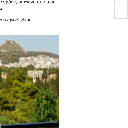
λιρόης, απέναντι από τους
γ
νο.
ο σκηνικό είναι