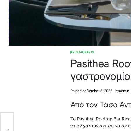
RESTAURANTS
POSTED
IN
Pasithea Roo
γαστρονομία
Posted on
October 8, 2025
by
admin
Από τον Τάσο Αν
Το Pasithea Rooftop Bar Res
να σε χαλαρώσει και να σε τ