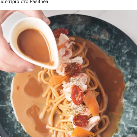
μαεστρία στο Pasithea.