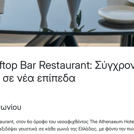
ftop Bar Restaurant: Σύγχρο
 σε νέα επίπεδα
τωνίου
taurant, στον 6ο όροφο του νεοαφιχθέντος The Athenaeum Hotel
αξιδέψει γευστικά σε κάθε γωνιά της Ελλάδας, με φόντο την πι