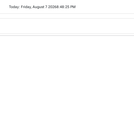
Skip
Today: Friday, August 7 2026
8
:
48
:
27
PM
to
content