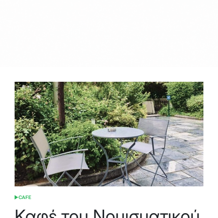
CAFE
POSTED
IN
Καφέ του Νομισματικού