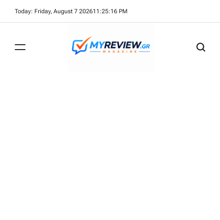
Skip
Today: Friday, August 7 2026
11
:
25
:
16
PM
to
content