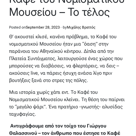
Μουσείου – Το τέλος
Posted on
September 28, 2023
by
Μιχάλης Βρεττός
Θ’ ακουστεί κλισέ, κανένα πρόβλημα, το Καφέ του
νομισματικού Μουσείου ήταν μια “όαση” στην
παράνοια του Αθηναϊκού κέντρου. Δίπλα από την
Πλατεία Συντάγματος, λειτουργούσε ένας χώρος που
μπορούσες να διαβάσεις, να φλερτάρεις, να δεις –
ακούσεις live, να πάρεις ήσυχη ανάσα λίγο πριν
βουτήξεις ξανά στο στρες της πόλης.
Μια ιστορία χωρίς χάπι εντ. Το Καφέ του
Νομισματικού Μουσείου κλείνει. Τη θέση του παίρνει
το “μεγάλο ψάρι”. Ένα πρατήριο -γνωστής- αλυσίδας
ταχυφαγίας.
Αντιγράφουμε από τον τοίχο του Γιώργου
Θαλασσινού – τον άνθρωπο που έστησε το Καφέ