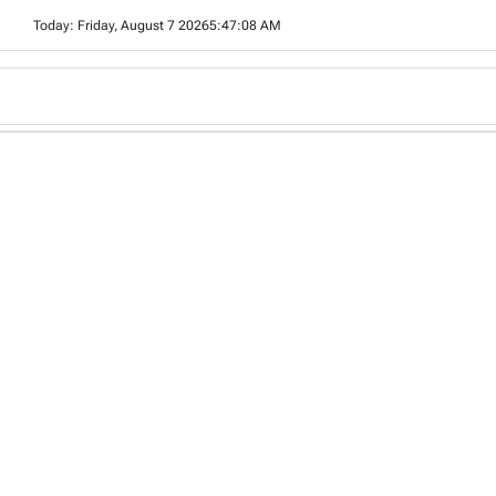
Skip
Today: Friday, August 7 2026
5
:
47
:
09
AM
to
content