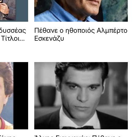
Οδυσσέας
Πέθανε ο ηθοποιός Αλμπέρτο
Τίτλοι
Εσκενάζυ
υς