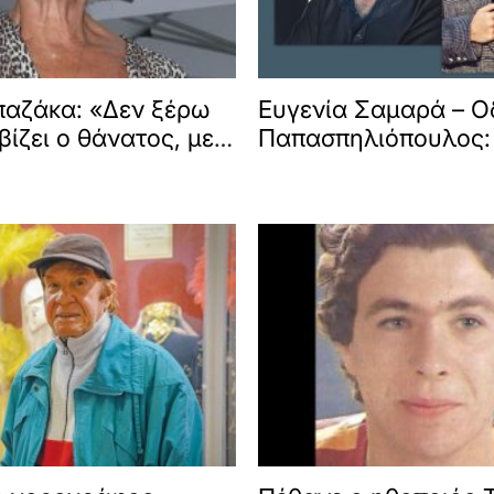
παζάκα: «Δεν ξέρω
Ευγενία Σαμαρά – 
βίζει ο θάνατος, με
Παπασπηλιόπουλος: 
η ανημπόρια»
τέλους στη σχέση το