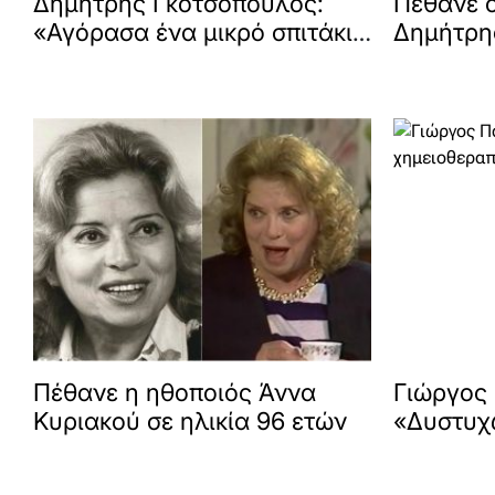
Δημήτρης Γκοτσόπουλος:
Πέθανε 
«Αγόρασα ένα μικρό σπιτάκι
Δημήτρη
το 2016, ήθελα να νιώθω
ασφαλής, για να μην
αναγκάζομαι να κάνω
δουλειές που δε μου
αρέσουν»
Πέθανε η ηθοποιός Άννα
Γιώργος
Κυριακού σε ηλικία 96 ετών
«Δυστυχ
δεν πήγ