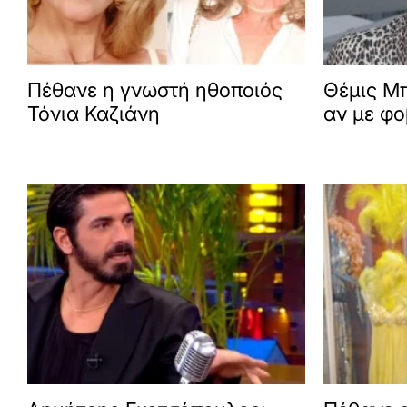
Πέθανε η γνωστή ηθοποιός
Θέμις Μ
Τόνια Καζιάνη
αν με φο
φοβίζει 