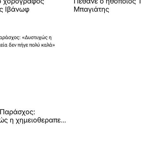
ο χορογράφος
Πέθανε ο ηθοποιός 
ς Ιβάνωφ
Μπαγιάτης
 Παράσχος:
ώς η χημειοθεραπεία
ε πολύ καλά»