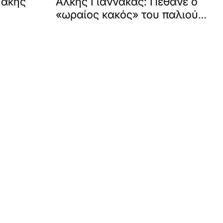
Τάκης
Άλκης Γιαννακάς: Πέθανε o
«ωραίος κακός» του παλιού
ελληνικού κινηματογράφου