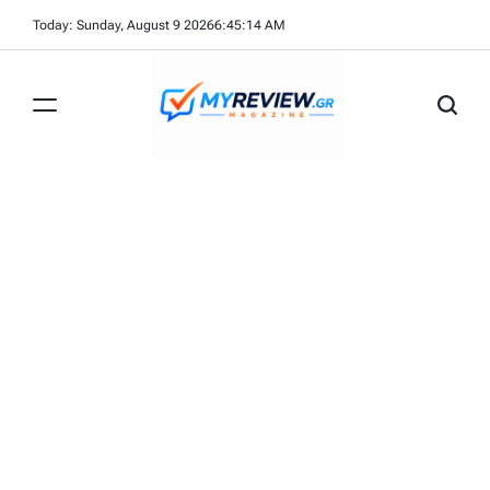
Skip
Today: Sunday, August 9 2026
6
:
45
:
14
AM
to
content