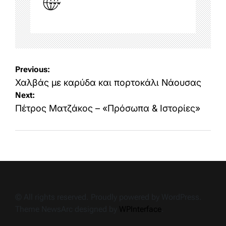
Post
Previous:
navigation
Χαλβάς με καρύδα και πορτοκάλι Νάουσας
Next:
Πέτρος Ματζάκος – «Πρόσωπα & Ιστορίες»
© All rights reserved. Proudly powered by WordPress.
Theme NewsArc designed by
WPInterface
.