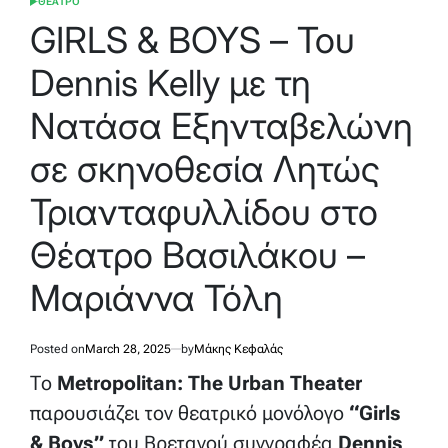
ΘΕΑΤΡΟ
POSTED
IN
GIRLS & BOYS – Του
Dennis Kelly με τη
Νατάσα Εξηνταβελώνη
σε σκηνοθεσία Λητώς
Τριανταφυλλίδου στο
Θέατρο Βασιλάκου –
Μαριάννα Τόλη
Posted on
March 28, 2025
by
Μάκης Κεφαλάς
Το
Metropolitan: The Urban Theater
παρουσιάζει τον θεατρικό μονόλογο
“Girls
& Boys”
του Βρετανού συγγραφέα
Dennis