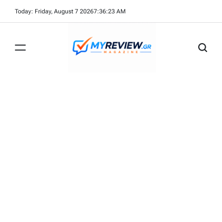
Skip
Today: Friday, August 7 2026
7
:
36
:
24
AM
to
content