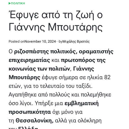
ΠΟΛΙΤΙΚΗ
POSTED
IN
Έφυγε από τη ζωή ο
Γιάννης Μπουτάρης
Posted on
November 10, 2024
by
Μιχάλης Βρεττός
Ο
ριζοσπάστης πολιτικός, οραματιστής
επιχειρηματίας
και
πρωτοπόρος της
κοινωνίας των πολιτών
,
Γιάννης
Μπουτάρης
έφυγε σήμερα σε ηλικία 82
ετών, για το τελευταίο του ταξίδι.
Αγαπήθηκε από πολλούς και πολεμήθηκε
όσο λίγοι. Υπήρξε μια
εμβληματική
προσωπικότητα
όχι μόνο για
τη
Θεσσαλονίκη,
αλλά για ολόκληρη
την
Ελλάδα
.