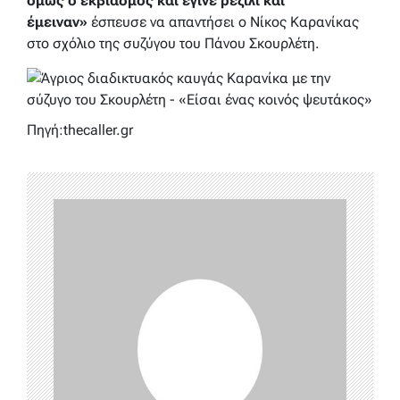
όμως ο εκβιασμός και έγινε ρεζίλι και
έμειναν»
έσπευσε να απαντήσει ο Νίκος Καρανίκας
στο σχόλιο της συζύγου του Πάνου Σκουρλέτη.
Πηγή:thecaller.gr