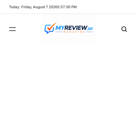
Skip
Today: Friday, August 7 2026
5
:
57
:
01
PM
to
content