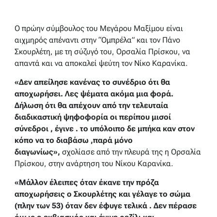
Ο πρώην σύμβουλος του Μεγάρου Μαξίμου είναι
αιχμηρός απέναντι στην “Ομπρέλα” και τον Πάνο
Σκουρλέτη, με τη σύζυγό του, Ορσαλία Πρίσκου, να
απαντά και να αποκαλεί ψεύτη τον Νίκο Καρανίκα.
«Δεν απείλησε κανένας το συνέδριο ότι θα
αποχωρήσει. Λες ψέματα ακόμα μια φορά.
Δήλωση ότι θα απέχουν από την τελευταία
διαδικαστική ψηφοφορία οι περίπου μισοί
σύνεδροι , έγινε . το υπόλοιπο δε μπήκα καν στον
κόπο να το διαβάσω ,παρά μόνο
διαγωνίως»,
σχολίασε από την πλευρά της η Ορσαλία
Πρίσκου, στην ανάρτηση του Νίκου Καρανίκα.
«Μάλλον έλειπες όταν έκανε την πρόζα
αποχωρήσεις ο Σκουρλέτης και γέλαγε το σώμα
(πλην των 53) όταν δεν έφυγε τελικά . Δεν πέρασε