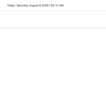
Skip
Today: Saturday, August 8 2026
7
:
55
:
12
AM
to
content