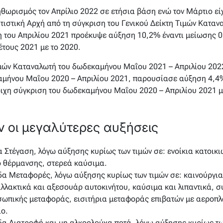
ηθωρισμός τον Απρίλιο 2022 σε ετήσια βάση ενώ τον Μάρτιο ε
τιστική Αρχή από τη σύγκριση του Γενικού Δείκτη Τιμών Καταν
κτη του Απριλίου 2021 προέκυψε αύξηση 10,2% έναντι μείωσης
έτους 2021 με το 2020.
ιμών Καταναλωτή του δωδεκαμήνου Μαΐου 2021 – Απριλίου 2022
καμήνου Μαΐου 2020 – Απριλίου 2021, παρουσίασε αύξηση 4,4
οιχη σύγκριση του δωδεκαμήνου Μαΐου 2020 – Απριλίου 2021 
 οι μεγαλύτερες αυξήσεις
 Στέγαση, λόγω αύξησης κυρίως των τιμών σε: ενοίκια κατοικι
ο θέρμανσης, στερεά καύσιμα.
α Μεταφορές, λόγω αύξησης κυρίως των τιμών σε: καινούργια
αλλακτικά και αξεσουάρ αυτοκινήτου, καύσιμα και λιπαντικά, 
ωπικής μεταφοράς, εισιτήρια μεταφοράς επιβατών με αεροπλ
ίο.
α Διατροφή και μη αλκοολούχα ποτά, λόγω αύξησης κυρίως των