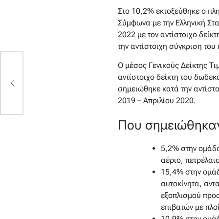
Στο 10,2% εκτοξεύθηκε ο πλ
Σύμφωνα με την Ελληνική Στα
2022 με τον αντίστοιχο δεί
την αντίστοιχη σύγκριση του 
Ο μέσος Γενικούς Δείκτης Τ
t
αντίστοιχο δείκτη του δωδε
ην
σημειώθηκε κατά την αντίστ
2019 – Απριλίου 2020.
Που σημειώθηκαν
5,2% στην ομάδα
αέριο, πετρέλαι
15,4% στην ομάδ
αυτοκίνητα, αντ
εξοπλισμού προσ
επιβατών με πλο
10,9% στην ομάδ