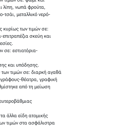
αι λίπη, νωπά φρούτα,
-τσάι, μεταλλικό νερό-
 κυρίως των τιμών σε:
ά-επιτραπέζια σκεύη και
εσίες.
ν σε: εστιατόρια-
σης και υπόδησης.
 των τιμών σε: διαρκή αγαθά
τογράφους-θέατρα, γραφική
θμίστηκε από τη μείωση
δευτεροβάθμιας
τα άλλα είδη ατομικής
των τιμών στα ασφάλιστρα