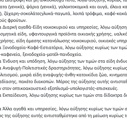
τα (γενικά), ψάρια (γενικά), γαλακτοκομικά και αυγά, έλαια κ
ά), ζάχαρη-σοκολάτεςγλυκά-παγωτά, λοιπά τρόφιμα, καφέ-κακάο
ούς φρούτων.
 Διαρκή αγαθά-Είδη νοικοκυριού και υπηρεσίες, λόγω αύξησης
οσμητικά είδη, υφαντουργικά προϊόντα οικιακής χρήσης, υαλικ
χρήσης, είδη άμεσης κατανάλωσης νοικοκυριού, οικιακές υπηρ
 Ξενοδοχεία-Καφέ-Εστιατόρια, λόγω αύξησης κυρίως των τιμώ
καφενεία, ξενοδοχεία-μοτέλ-πανδοχεία.
 Ένδυση και υπόδηση, λόγω αύξησης των τιμών στα είδη ένδυ
 Αναψυχή-Πολιτιστικές δραστηριότητες, λόγω αύξησης κυρίως
λιτισμού, μικρά είδη αναψυχής-άνθη-κατοικίδια ζώα, κινημα
χεδίασης, πακέτο διακοπών. Μέρος της αύξησης αυτής αντιστα
ν στον οπτικοακουστικό εξοπλισμό-υπολογιστές-επισκευές.
 Εκπαίδευση, λόγω αύξησης κυρίως των τιμών στα δίδακτρα 
 Άλλα αγαθά και υπηρεσίες, λόγω αύξησης κυρίως των τιμών σ
ς της αύξησης αυτής αντισταθμίστηκε από τη μείωση κυρίως 