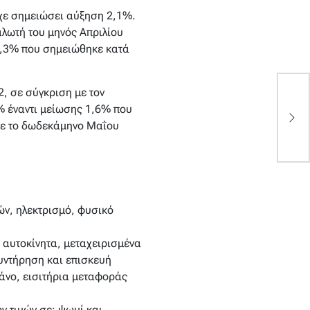
ίχε σημειώσει αύξηση 2,1%.
αλωτή του μηνός Απριλίου
 0,3% που σημειώθηκε κατά
Π
, σε σύγκριση με τον
Π
% έναντι μείωσης 1,6% που
σ
με το δωδεκάμηνο Μαΐου
β
ών, ηλεκτρισμό, φυσικό
 αυτοκίνητα, μεταχειρισμένα
συντήρηση και επισκευή
άνο, εισιτήρια μεταφοράς
 τιμών σε: ψωμί και