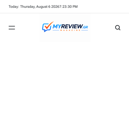
Skip
Today: Thursday, August 6 2026
7
:
23
:
30
PM
to
content