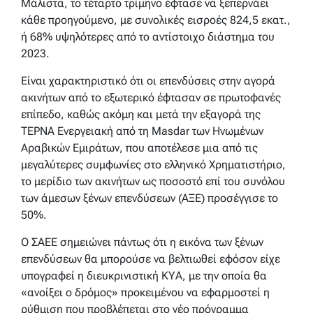
Μάλιστα, το τέταρτο τρίμηνο έφτασε να ξεπερνάει
κάθε προηγούμενο, με συνολικές εισροές 824,5 εκατ.,
ή 68% υψηλότερες από το αντίστοιχο διάστημα του
2023.
Είναι χαρακτηριστικό ότι οι επενδύσεις στην αγορά
ακινήτων από το εξωτερικό έφτασαν σε πρωτοφανές
επίπεδο, καθώς ακόμη και μετά την εξαγορά της
ΤΕΡΝΑ Ενεργειακή από τη Masdar των Ηνωμένων
Αραβικών Εμιράτων, που αποτέλεσε μια από τις
μεγαλύτερες συμφωνίες στο ελληνικό Χρηματιστήριο,
το μερίδιο των ακινήτων ως ποσοστό επί του συνόλου
των άμεσων ξένων επενδύσεων (ΑΞΕ) προσέγγισε το
50%.
Ο ΣΑΕΕ σημειώνει πάντως ότι η εικόνα των ξένων
επενδύσεων θα μπορούσε να βελτιωθεί εφόσον είχε
υπογραφεί η διευκρινιστική ΚΥΑ, με την οποία θα
«ανοίξει ο δρόμος» προκειμένου να εφαρμοστεί η
ρύθμιση που προβλέπεται στο νέο πρόγραμμα