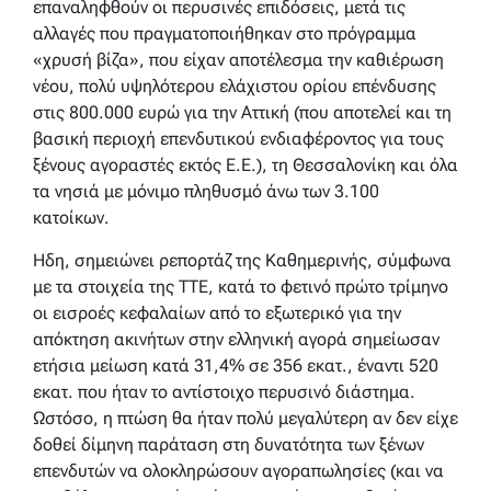
επαναληφθούν οι περυσινές επιδόσεις, μετά τις
αλλαγές που πραγματοποιήθηκαν στο πρόγραμμα
«χρυσή βίζα», που είχαν αποτέλεσμα την καθιέρωση
νέου, πολύ υψηλότερου ελάχιστου ορίου επένδυσης
στις 800.000 ευρώ για την Αττική (που αποτελεί και τη
βασική περιοχή επενδυτικού ενδιαφέροντος για τους
ξένους αγοραστές εκτός Ε.Ε.), τη Θεσσαλονίκη και όλα
τα νησιά με μόνιμο πληθυσμό άνω των 3.100
κατοίκων.
Ηδη, σημειώνει ρεπορτάζ της Καθημερινής, σύμφωνα
με τα στοιχεία της ΤΤΕ, κατά το φετινό πρώτο τρίμηνο
οι εισροές κεφαλαίων από το εξωτερικό για την
απόκτηση ακινήτων στην ελληνική αγορά σημείωσαν
ετήσια μείωση κατά 31,4% σε 356 εκατ., έναντι 520
εκατ. που ήταν το αντίστοιχο περυσινό διάστημα.
Ωστόσο, η πτώση θα ήταν πολύ μεγαλύτερη αν δεν είχε
δοθεί δίμηνη παράταση στη δυνατότητα των ξένων
επενδυτών να ολοκληρώσουν αγοραπωλησίες (και να