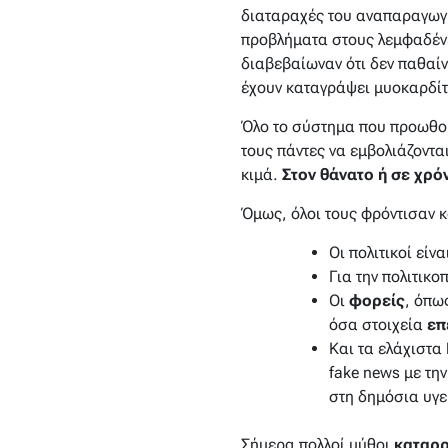
διαταραχές του αναπαραγωγι
προβλήματα στους λεμφαδέν
διαβεβαίωναν ότι δεν παθαί
έχουν καταγράψει μυοκαρδίτι
Όλο το σύστημα που προωθο
τους πάντες να εμβολιάζοντ
κιμά.
Στον θάνατο ή σε χρό
Όμως, όλοι τους φρόντισαν 
Οι πολιτικοί είν
Για την πολιτικ
Οι
φορείς
, όπω
όσα στοιχεία
επ
Και τα ελάχιστα
fake news με τη
στη δημόσια υγε
Σήμερα πολλοί μύθοι
καταρρ