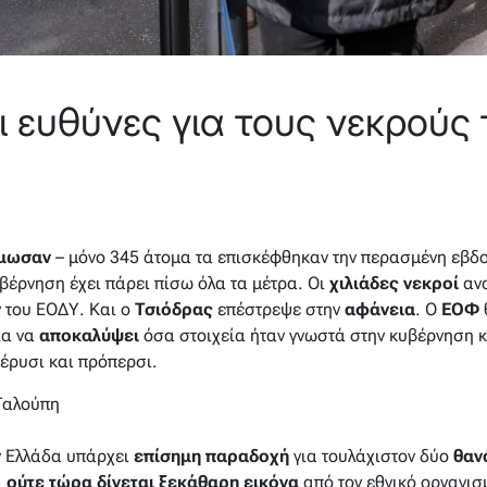
ι ευθύνες για τους νεκρούς
μωσαν
– μόνο 345 άτομα τα επισκέφθηκαν την περασμένη εβδ
υβέρνηση έχει πάρει πίσω όλα τα μέτρα. Οι
χιλιάδες νεκροί
ανα
 του ΕΟΔΥ. Και ο
Τσιόδρας
επέστρεψε στην
αφάνεια
. Ο
ΕΟΦ
ια να
αποκαλύψει
όσα στοιχεία ήταν γνωστά στην κυβέρνηση κ
έρυσι και πρόπερσι.
Γαλούπη
ν Ελλάδα υπάρχει
επίσημη παραδοχή
για τουλάχιστον δύο
θαν
,
ούτε τώρα δίνεται ξεκάθαρη εικόνα
από τον εθνικό οργανισ