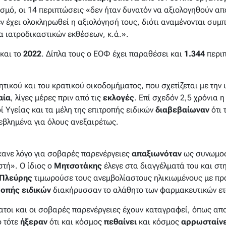
σμό, οι 14 περιπτώσεις «
δεν ήταν δυνατόν να αξιολογηθούν απ
ν έχει ολοκληρωθεί η αξιολόγησή τους, διότι αναμένονται συμ
τα ιατροδικαστικών εκθέσεων, κ.ά.»
.
και το
2022
. Δίπλα τους ο ΕΟΦ έχει παραθέσει και
1.344
περι
τικού και του κρατικού οικοδομήματος, που σχετίζεται με την 
αία
, λίγες μέρες πριν από τις
εκλογές
. Επί σχεδόν 2,5 χρόνια 
 Υγείας και τα μέλη της επιτροπής ειδικών
διαβεβαίωναν
ότι 
εβλημένα για όλους ανεξαιρέτως.
κανε λόγο για σοβαρές παρενέργειες
απαξιωνόταν
ως συνωμοσ
τή». Ο ίδιος ο
Μητσοτάκης
έλεγε στα διαγγέλματά του και στη
Πλεύρης
τιμωρούσε τους ανεμβολίαστους ηλικιωμένους με πρόσ
ροπής ειδικών
διακήρυσσαν το αλάθητο των φαρμακευτικών ετ
ατοι και οι σοβαρές παρενέργειες έχουν καταγραφεί, όπως απο
ό τότε
ήξεραν
ότι και κόσμος
πεθαίνει
και κόσμος
αρρωσταίνε