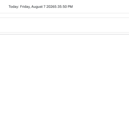
Skip
Today: Friday, August 7 2026
5
:
35
:
51
PM
to
content