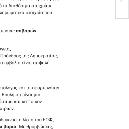
τ
ό τα διαθέσιμα στοιχεία
».
πληρωματικά στοιχεία που
πτώσεις
σοβαρών
υγεία,
η Πρόεδρος της Δημοκρατίας,
τα εμβόλια είναι ασφαλή,
ιολόγος και του φορτωνόταν
 Βουλή ότι είναι μια
τιμα και κατ’ οίκον
αιριών.
δεικνύει η λίστα του ΕΟΦ,
ι βαριά
. Με θρομβώσεις,