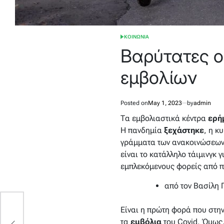
ΚΟΙΝΩΝΙΑ
POSTED
IN
Βαρύτατες ο
εμβολίων
Posted on
May 1, 2023
by
admin
Τα εμβολιαστικά κέντρα
ερή
Η πανδημία
ξεχάστηκε
, η κ
γράμματα των ανακοινώσεων
είναι το κατάλληλο τάιμινγκ γ
εμπλεκόμενους φορείς από π
από τον Βασίλη 
Είναι η πρώτη φορά που στη
τα
εμβόλια
του Covid. Όμως