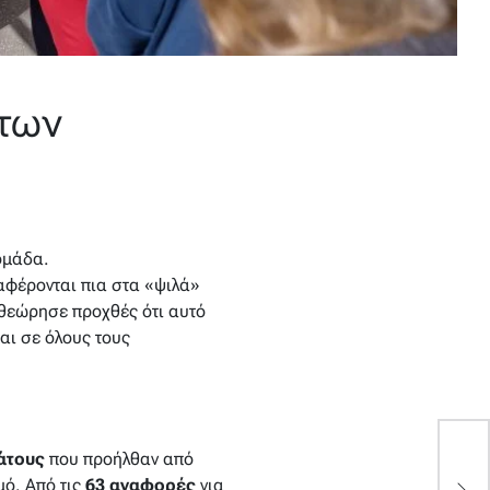
 των
ομάδα.
φέρονται πια στα «ψιλά»
θεώρησε προχθές ότι αυτό
αι σε όλους τους
άτους
που προήλθαν από
6
μό. Από τις
63 αναφορές
για