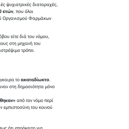
ές ψυχιατρικές διαταραχές,
0 ετών
, που όλοι
ικού Οργανισμού Φαρμάκων
φόβου είτε διά του νόμου,
πους στη μηχανή του
ναστρέψιμο τρόπο.
έγκαιρα το
ακαταδίωκτο
.
διναν στη δημοσιότητα μόνο
θηκαν»
από τον νόμο περί
ην εμπιστοσύνη του κοινού
ως ότι επρόκειτο για