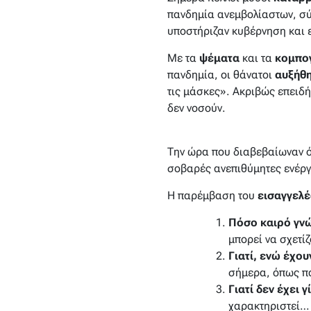
πανδημία ανεμβολίαστων, σύ
υποστήριζαν κυβέρνηση και 
Με τα
ψέματα
και τα
κομπογ
πανδημία, οι θάνατοι
αυξήθη
τις μάσκες». Ακριβώς επειδ
δεν νοσούν.
Την ώρα που διαβεβαίωναν ό
σοβαρές ανεπιθύμητες ενέργ
Η παρέμβαση του
εισαγγελ
Πόσο καιρό γνώ
μπορεί να σχετίζ
Γιατί, ενώ έχου
σήμερα, όπως πα
Γιατί δεν έχει 
χαρακτηριστεί… 