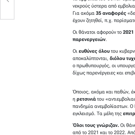
νεκρούς ύστερα από εμβολια
Για ακόμα
35 αναφορές
«
δε
έχουν ζητηθεί, π.χ. πορίσμα
Οι θάνατοι αφορούν το
2021
παρενεργειών
.
Οι
ευθύνες
όλου
του κυβερνη
αποκαλύπτονται,
διόλου τυχ
ο πρωθυπουργός, οι υπουργοί
δίχως παρενέργειες και επιβ
Όποιος, ακόμα και παθών, έ
η
ρετσινιά
του «αντιεμβολιασ
πανδημία ανεμβολίαστων. Ο
εγκλεισμό. Τα μέλη της
επιτ
Όλοι τους γνώριζαν.
Οι θάν
από το 2021 και το 2022. Απ