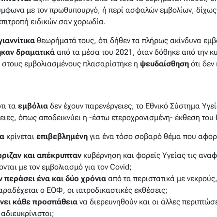
μφωνα με τον πρωθυπουργό, ή περί ασφαλών εμβολίων, δίχως
επιτροπή ειδικών σαν χορωδία.
ιαννίτικα
θεωρήματά τους, ότι δήθεν τα πλήρως ακίνδυνα εμβό
καν δραματικά
από τα μέσα του 2021, όταν δόθηκε από την κ
ή στους εμβολιασμένους πλασαρίστηκε η
ψευδαίσθηση
ότι δεν
τι τα
εμβόλια
δεν έχουν παρενέργειες, το Εθνικό Σύστημα Υγε
ειες, όπως αποδεικνύει η -έστω ετεροχρονισμένη- έκθεση του
έα
κρίνεται
επιβεβλημένη
για ένα τόσο σοβαρό θέμα που αφορ
ριζαν και απέκρυπταν
κυβέρνηση και φορείς Υγείας τις αναφ
ονται με τον εμβολιασμό για τον Covid;
ν περάσει ένα και δύο χρόνια
από τα περιστατικά με νεκρούς
ραδέχεται ο ΕΟΦ, οι ιατροδικαστικές εκθέσεις;
γίνει κάθε προσπάθεια
να διερευνηθούν και οι άλλες περιπτώσ
αδιευκρίνιστοι;