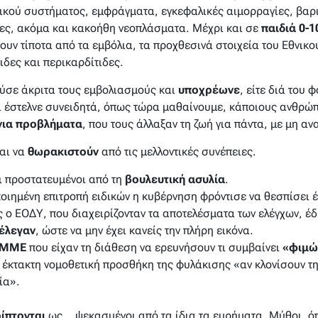
κού συστήματος, εμφράγματα, εγκεφαλικές αιμορραγίες, βαρι
ες, ακόμα και κακοήθη νεοπλάσματα. Μέχρι και σε
παιδιά 0-1
νουν τίποτα από τα εμβόλια, τα προχθεσινά στοιχεία του Εθν
δες και περικαρδίτιδες.
ύσε άκριτα τους εμβολιασμούς και
υποχρέωνε
, είτε διά του 
αι έστελνε συνειδητά, όπως τώρα μαθαίνουμε, κάποιους ανθρώ
νια προβλήματα
, που τους άλλαξαν τη ζωή για πάντα, με μη α
και να
θωρακιστούν
από τις μελλοντικές συνέπειες.
αι προστατευμένοι από τη
βουλευτική ασυλία
.
οποιημένη επιτροπή ειδικών η κυβέρνηση φρόντισε να θεσπίσει 
ς ο ΕΟΔΥ, που διαχειρίζονταν τα αποτελέσματα των ελέγχων, έ
έλεγαν
, ώστε να μην έχει κανείς την πλήρη εικόνα.
ΜΜΕ
που είχαν τη διάθεση να ερευνήσουν τι συμβαίνει
«φιμώ
ν έκτακτη νομοθετική προσθήκη της φυλάκισης «
αν κλονίσουν τ
ία
».
ίπτονται
ως… ψεκασμένοι από τα ίδια τα ευρήματα. Μύθοι, όπ