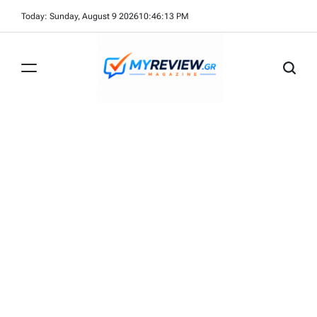
Skip
Today: Sunday, August 9 2026
10
:
46
:
13
PM
to
content