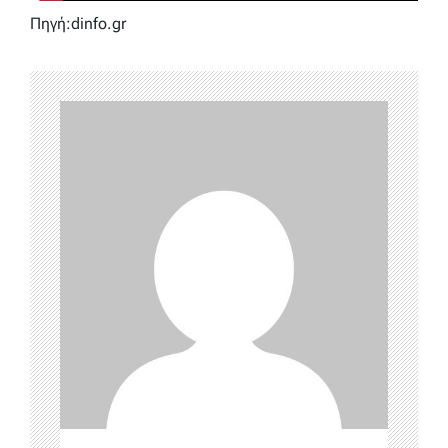
Πηγή:dinfo.gr