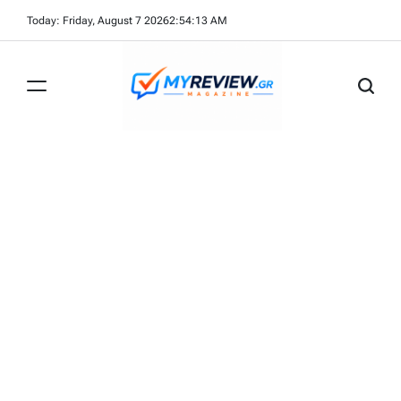
Skip
Today: Friday, August 7 2026
2
:
54
:
13
AM
to
content