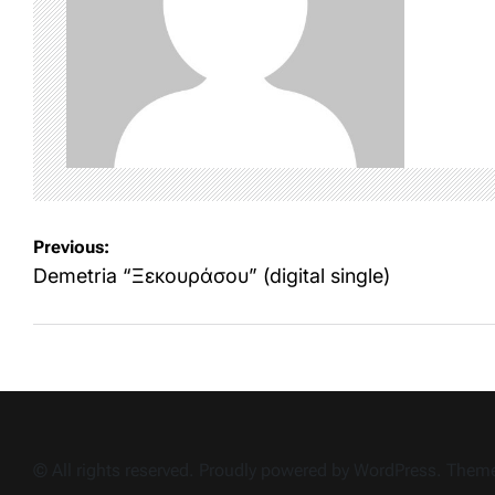
Post
Previous:
navigation
Demetria “Ξεκουράσου” (digital single)
© All rights reserved. Proudly powered by WordPress. The