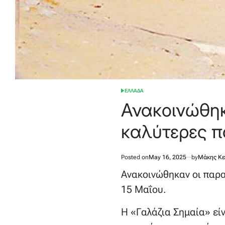
ΕΛΛΑΔΑ
POSTED
IN
Ανακοινώθηκα
καλύτερες π
Posted on
May 16, 2025
by
Μάκης Κ
Ανακοινώθηκαν οι παρα
15 Μαΐου.
Η «Γαλάζια Σημαία» είν