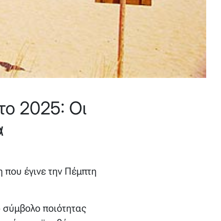
το 2025: Οι
α
 που έγινε την Πέμπτη
ό σύμβολο ποιότητας