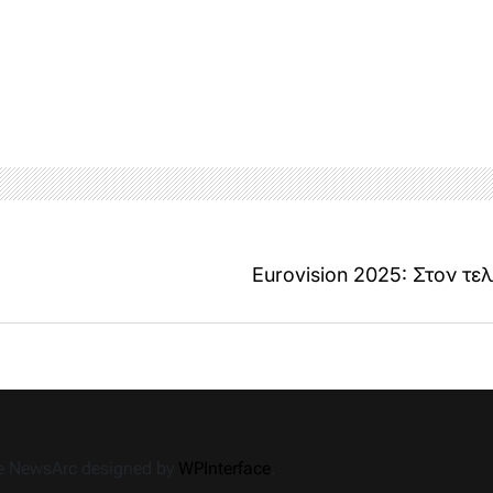
Eurovision 2025: Στον τε
me NewsArc designed by
WPInterface
.