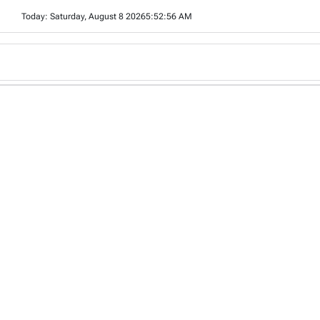
Skip
Today: Saturday, August 8 2026
5
:
52
:
58
AM
to
content