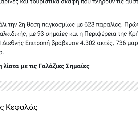
μαρίνες και τουριστικά σκάφη που πληρούν τις αυ
πάλι την 2η θέση παγκοσμίως με 623 παραλίες. Πρ
λκιδικής, με 93 σημαίες και η Περιφέρεια της Κρή
 Διεθνής Επιτροπή βράβευσε 4.302 ακτές, 736 μαρί
ο.
 λίστα με τις Γαλάζιες Σημαίες
ς Κεφαλάς