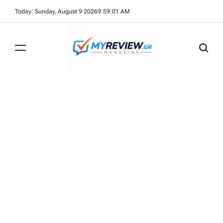
Skip
Today: Sunday, August 9 2026
9
:
59
:
02
AM
to
content