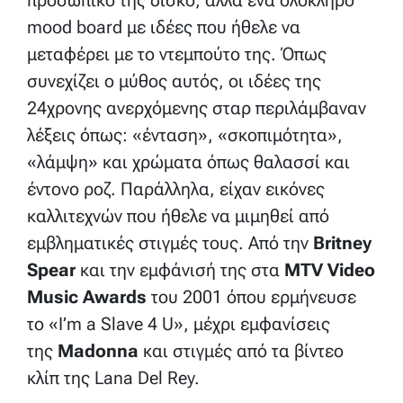
προσωπικό της δίσκο, αλλά ένα ολόκληρο
mood board με ιδέες που ήθελε να
μεταφέρει με το ντεμπούτο της. Όπως
συνεχίζει ο μύθος αυτός, οι ιδέες της
24χρονης ανερχόμενης σταρ περιλάμβαναν
λέξεις όπως: «ένταση», «σκοπιμότητα»,
«λάμψη» και χρώματα όπως θαλασσί και
έντονο ροζ. Παράλληλα, είχαν εικόνες
καλλιτεχνών που ήθελε να μιμηθεί από
εμβληματικές στιγμές τους. Από την
Britney
Spear
και την εμφάνισή της στα
MTV Video
Music Awards
του 2001 όπου ερμήνευσε
το «I’m a Slave 4 U», μέχρι εμφανίσεις
της
Madonna
και στιγμές από τα βίντεο
κλίπ της Lana Del Rey.