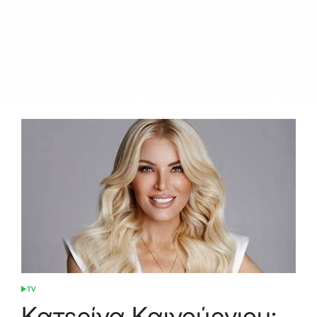
TV
POSTED
IN
Κατερίνα Καινούργιου: