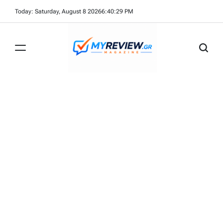
Skip
Today: Saturday, August 8 2026
6
:
40
:
29
PM
to
content