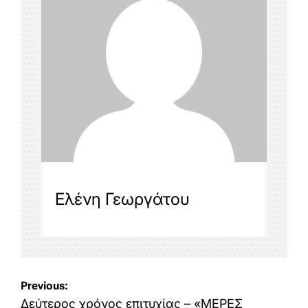
Ελένη Γεωργάτου
Post
Previous:
navigation
Δεύτερος χρόνος επιτυχίας – «ΜΕΡΕΣ