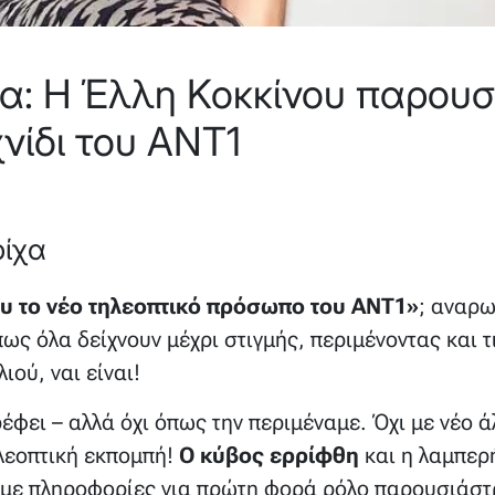
ια: Η Έλλη Κοκκίνου παρουσ
νίδι του ΑΝΤ1
ρίχα
ου το νέο τηλεοπτικό πρόσωπο του ΑΝΤ1»
; αναρω
ως όλα δείχνουν μέχρι στιγμής, περιμένοντας και τ
ιού, ναι είναι!
έφει – αλλά όχι όπως την περιμέναμε. Όχι με νέο ά
ηλεοπτική εκπομπή!
Ο κύβος ερρίφθη
και η λαμπερ
με πληροφορίες για πρώτη φορά ρόλο παρουσιάστρ