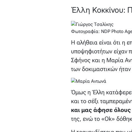
Έλλη Κοκκίνου: 
Φωτογραφία: NDP Photo Ag
Η αλήθεια είναι ότι η ε
υποψηφιοτήτων είχαν π
Σφήνος και η Μαρία Αν
των δοκιμαστικών ήταν
Όμως η Έλλη κατάφερε ν
και το σέξι ταμπεραμέντ
και μας άφησε όλου
της, ενώ το «Οk» δόθη
Η τραγουδίστρια που μέ