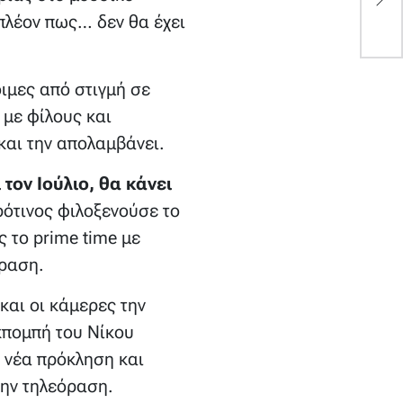
Β
 πλέον πως… δεν θα έχει
τ
οιμες από στιγμή σε
 με φίλους και
 και την απολαμβάνει.
τον Ιούλιο, θα κάνει
ρότινος φιλοξενούσε το
 το prime time με
δραση.
 και οι κάμερες την
κπομπή του Νίκου
η νέα πρόκληση και
την τηλεόραση.