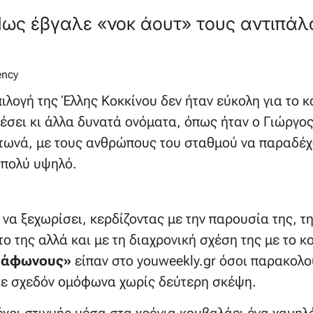
Πως έβγαλε «νοκ άουτ» τους αντιπάλο
ency
πιλογή της Έλλης Κοκκίνου δεν ήταν εύκολη για το κ
έσει κι άλλα δυνατά ονόματα, όπως ήταν ο Γιώργος
τωνά, με τους ανθρώπους του σταθμού να παραδέχ
 πολύ υψηλό.
α ξεχωρίσει, κερδίζοντας με την παρουσία της, τη
ο της αλλά και με τη διαχρονική σχέση της με το κ
ς άφωνους»
είπαν στο youweekly.gr όσοι παρακολ
κε σχεδόν ομόφωνα χωρίς δεύτερη σκέψη.
χρι στιγμής μέσα στα χρόνια κουβαλάει ένα χαμηλό