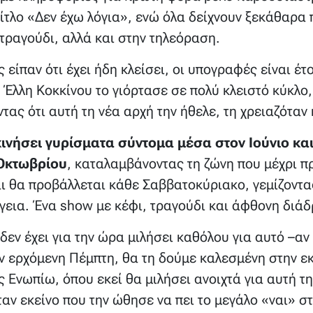
τίτλο «Δεν έχω λόγια», ενώ όλα δείχνουν ξεκάθαρα
τραγούδι, αλλά και στην τηλεόραση.
 είπαν ότι έχει ήδη κλείσει, οι υπογραφές είναι έτ
η Έλλη Κοκκίνου το γιόρτασε σε πολύ κλειστό κύκλο,
τας ότι αυτή τη νέα αρχή την ήθελε, τη χρειαζόταν
νήσει γυρίσματα σύντομα μέσα στον Ιούνιο και 
 Οκτωβρίου
, καταλαμβάνοντας τη ζώνη που μέχρι π
αι θα προβάλλεται κάθε Σαββατοκύριακο, γεμίζοντας
ργεια. Ένα show με κέφι, τραγούδι και άφθονη διά
δεν έχει για την ώρα μιλήσει καθόλου για αυτό –αν
ν ερχόμενη Πέμπτη, θα τη δούμε καλεσμένη στην ε
 Ενωπίω, όπου εκεί θα μιλήσει ανοιχτά για αυτή τ
ταν εκείνο που την ώθησε να πει το μεγάλο «ναι» σ