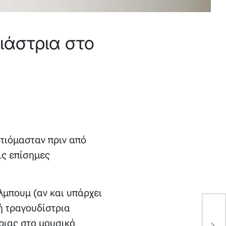
ιάστρια στο
τιόμασταν πριν από
ις επίσημες
λμπουμ (αν και υπάρχει
ή τραγουδίστρια
Κ
”
ιας στο μουσικό