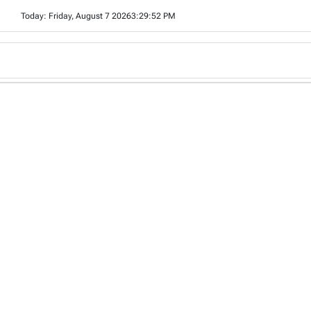
Skip
Today: Friday, August 7 2026
3
:
29
:
53
PM
to
content