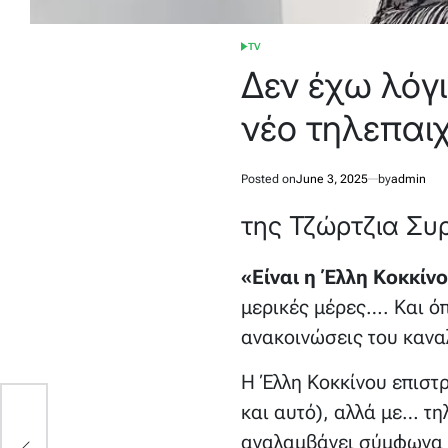
TV
POSTED
IN
Δεν έχω λόγ
νέο τηλεπαιχ
Posted on
June 3, 2025
by
admin
της Τζώρτζια Συ
«Είναι η Έλλη Κοκκίν
μερικές μέρες…. Και όπ
ανακοινώσεις του καναλ
Η Έλλη Κοκκίνου επιστρ
και αυτό), αλλά με… τ
ς
αναλαμβάνει σύμφωνα 
τη