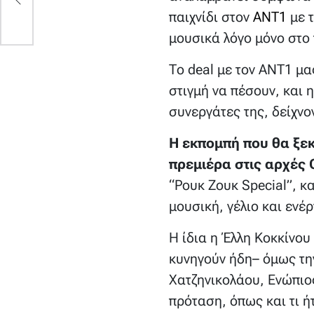
παιχνίδι στον
ΑΝΤ1
με 
μουσικά λόγο μόνο στο 
Το deal με τον ΑΝΤ1 μας
στιγμή να πέσουν, και 
συνεργάτες της, δείχνον
Η εκπομπή που θα ξεκι
πρεμιέρα στις αρχές
“Ρουκ Ζουκ Special”, κ
μουσική, γέλιο και ενέ
Η ίδια η Έλλη Κοκκίνου 
κυνηγούν ήδη– όμως τη
Χατζηνικολάου, Ενώπιος
πρόταση, όπως και τι ή