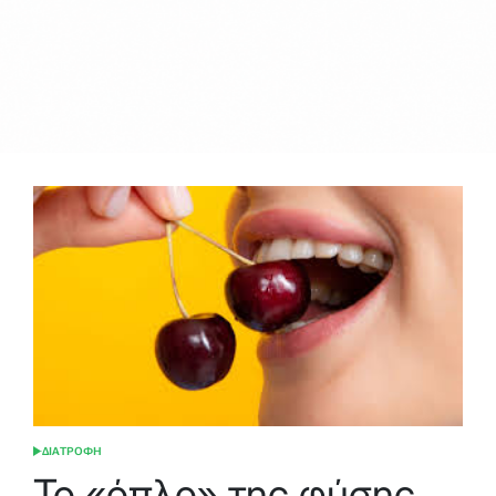
ΔΙΑΤΡΟΦΗ
POSTED
IN
Το «όπλο» της φύσης