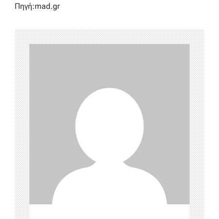
Πηγή:mad.gr