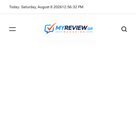
Skip
Today: Saturday, August 8 2026
12
:
56
:
32
PM
to
content