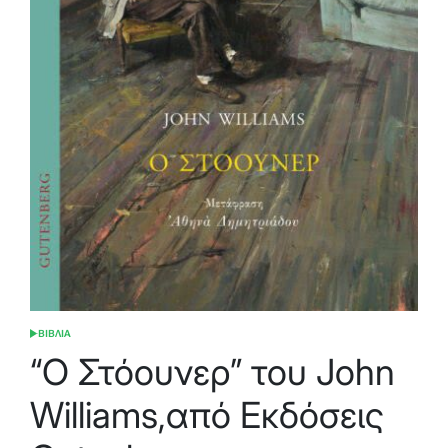
ΒΙΒΛΙΑ
POSTED
IN
“Ο Στόουνερ” του John
Williams,από Εκδόσεις