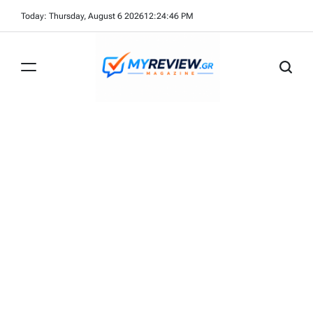
Skip
Today: Thursday, August 6 2026
12
:
24
:
47
PM
to
content